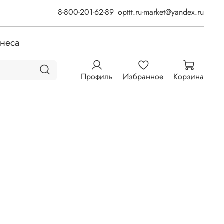
8-800-201-62-89
opttt.ru-market@yandex.ru
знеса
Профиль
Избранное
Корзина