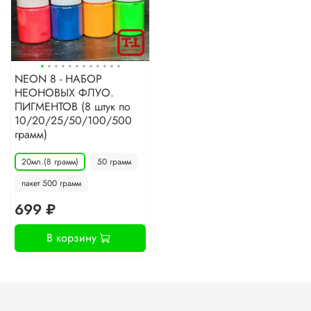
·
·
·
·
·
·
·
·
·
·
·
·
NEON 8 - НАБОР
НЕОНОВЫХ ФЛУО.
ПИГМЕНТОВ (8 штук по
10/20/25/50/100/500
грамм)
20мл.(8 грамм)
50 грамм
пакет 500 грамм
699 ₽
В корзину