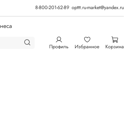
8-800-201-62-89
opttt.ru-market@yandex.ru
знеса
Профиль
Избранное
Корзина