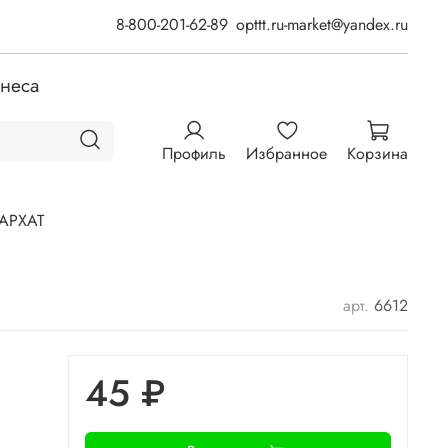
8-800-201-62-89
opttt.ru-market@yandex.ru
знеса
Профиль
Избранное
Корзина
АРХАТ
арт.
6612
45 ₽