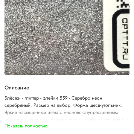
Описание
Блёстки - глиттер - флейки 559 - Серебро неон
серебряный. Размер на выбор. Форма шестиугольник.
Яркие насыщенные цвета с неоново-флуоресцентным
эффектом и блеском. Дополнительный эффект свечение в
Показать полностью
ультрафиолетовом цвете.