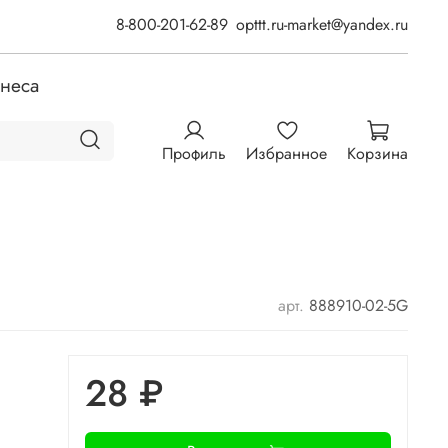
8-800-201-62-89
opttt.ru-market@yandex.ru
знеса
Профиль
Избранное
Корзина
арт.
888910-02-5G
28 ₽