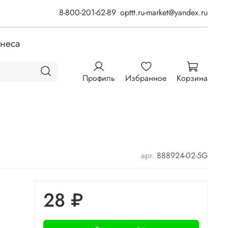
8-800-201-62-89
opttt.ru-market@yandex.ru
знеса
Профиль
Избранное
Корзина
арт.
888924-02-5G
28 ₽