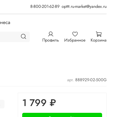
8-800-201-62-89
opttt.ru-market@yandex.ru
знеса
Профиль
Избранное
Корзина
арт.
888929-02-500G
1 799 ₽
.