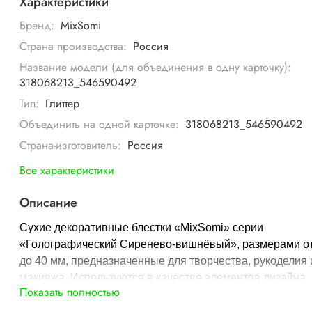
Характеристики
Бренд:
MixSomi
Страна производства:
Россия
Название модели (для объединения в одну карточку):
318068213_546590492
Тип:
Глиттер
Объединить на одной карточке:
318068213_546590492
Страна-изготовитель:
Россия
Все характеристики
Описание
Сухие декоративные блестки «MixSomi» серии
«Голографический Сиренево-вишнёвый», размерами от
до 40 мм, предназначенные для творчества, рукоделия 
макияжа. Используются в качестве элементов дизайна
Показать полностью
интерьера, дополнения к косметическим средствам
(маникюр, мейкап), создания уникальных образов в бод