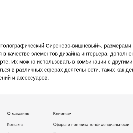
арте. Их можно использовать в комбинации с другими
материалами для получения интересных цветовых
решений. Также они могут использоваться в различных
сферах деятельности, таких как декор и ремонт помеще
дизайнерские решения для ногтей, создание авторских
украшений и аксессуаров.
«Голографический Сиренево-вишнёвый», размерами 
я в качестве элементов дизайна интерьера, дополне
арте. Их можно использовать в комбинации с други
ться в различных сферах деятельности, таких как д
ений и аксессуаров.
О магазине
Клиентам
Контакты
Оферта и политика конфиденциальности