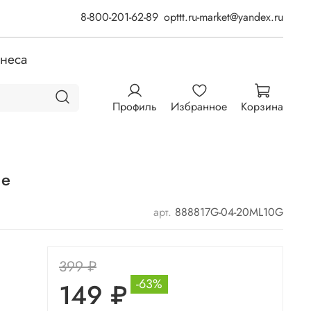
8-800-201-62-89
opttt.ru-market@yandex.ru
знеса
Профиль
Избранное
Корзина
ые
арт.
888817G-04-20ML10G
399 ₽
-63%
149 ₽