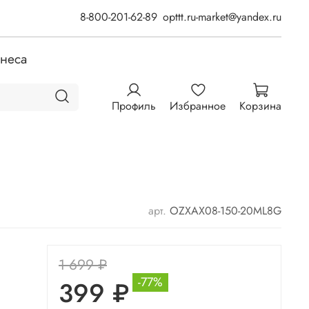
8-800-201-62-89
opttt.ru-market@yandex.ru
знеса
Профиль
Избранное
Корзина
арт.
OZХАХ08-150-20ML8G
1 699 ₽
-77%
399 ₽