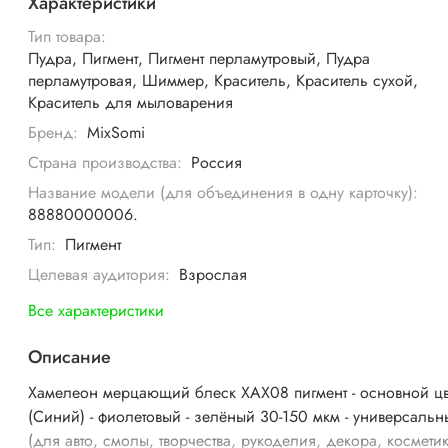
Характеристики
Тип товара:
Пудра, Пигмент, Пигмент перламутровый, Пудра
перламутровая, Шиммер, Краситель, Краситель сухой,
Краситель для мыловарения
Бренд:
MixSomi
Страна производства:
Россия
Название модели (для объединения в одну карточку):
88880000006.
Тип:
Пигмент
Целевая аудитория:
Взрослая
Все характеристики
Описание
Хамелеон мерцающий блеск ХАХ08 пигмент - основной цв
(Синий) - фиолетовый - зелёный 30-150 мкм - универсаль
(для авто, смолы, творчества, рукоделия, декора, косметик