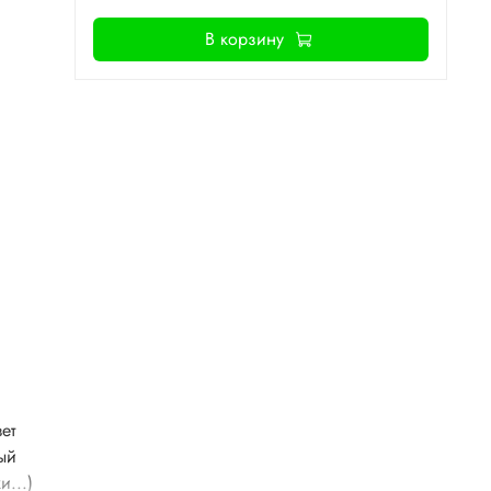
В корзину
ет
ный
и...)