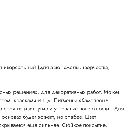
й, в
х,
со
,
леон»
шо
го
ниверсальный (для авто, смолы, творчества,
быть
ерных решениях, для декоративных работ. Может
еем, красками и т. д. Пигменты «Хамелеон»
ый
о слоя на изогнутые и угловатые поверхности. Для
основах будет эффект, но слабее. Цвет
скрывается еще сильнее. Стойкое покрытие,