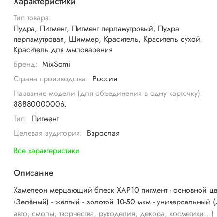
Характеристики
Тип товара:
Пудра, Пигмент, Пигмент перламутровый, Пудра
перламутровая, Шиммер, Краситель, Краситель сухой,
Краситель для мыловарения
Бренд:
MixSomi
Страна производства:
Россия
Название модели (для объединения в одну карточку):
88880000006.
Тип:
Пигмент
Целевая аудитория:
Взрослая
Все характеристики
Описание
Хамелеон мерцающий блеск ХАР10 пигмент - основной цв
(Зелёный) - жёлтый - золотой 10-50 мкм - универсальный 
авто, смолы, творчества, рукоделия, декора, косметики...)