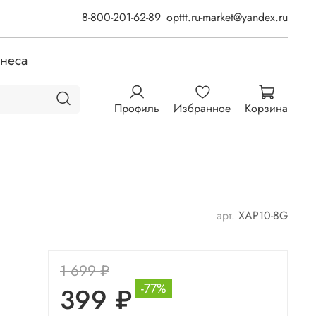
8-800-201-62-89
opttt.ru-market@yandex.ru
знеса
Профиль
Избранное
Корзина
арт.
ХАР10-8G
1 699 ₽
-77%
399 ₽