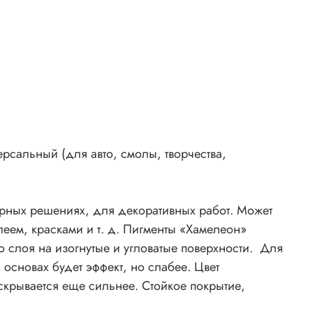
й, в
х,
со
,
леон»
шо
го
ерсальный (для авто, смолы, творчества,
быть
ерных решениях, для декоративных работ. Может
еем, красками и т. д. Пигменты «Хамелеон»
ый
о слоя на изогнутые и угловатые поверхности. Для
основах будет эффект, но слабее. Цвет
скрывается еще сильнее. Стойкое покрытие,