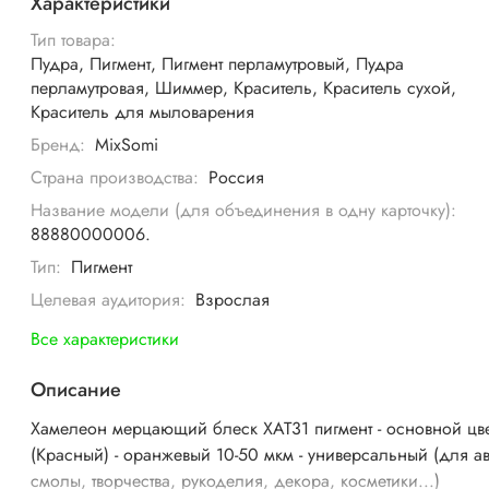
Характеристики
Тип товара:
Пудра, Пигмент, Пигмент перламутровый, Пудра
перламутровая, Шиммер, Краситель, Краситель сухой,
Краситель для мыловарения
Бренд:
MixSomi
Страна производства:
Россия
Название модели (для объединения в одну карточку):
88880000006.
Тип:
Пигмент
Целевая аудитория:
Взрослая
Все характеристики
Описание
Хамелеон мерцающий блеск ХАТ31 пигмент - основной цв
(Красный) - оранжевый 10-50 мкм - универсальный (для ав
смолы, творчества, рукоделия, декора, косметики...)