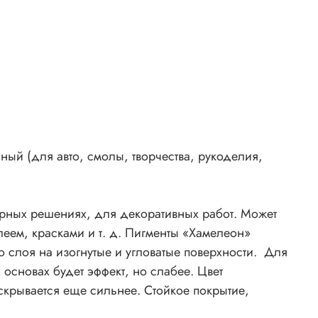
й, в
х,
со
,
леон»
шо
го
ный (для авто, смолы, творчества, рукоделия,
быть
ерных решениях, для декоративных работ. Может
еем, красками и т. д. Пигменты «Хамелеон»
ый
о слоя на изогнутые и угловатые поверхности. Для
основах будет эффект, но слабее. Цвет
скрывается еще сильнее. Стойкое покрытие,