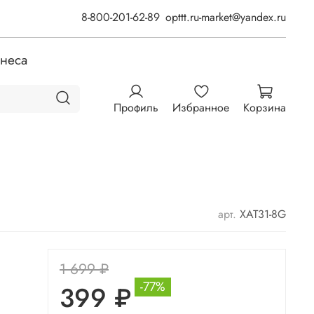
8-800-201-62-89
opttt.ru-market@yandex.ru
знеса
Профиль
Избранное
Корзина
арт.
ХАТ31-8G
1 699 ₽
-77%
399 ₽