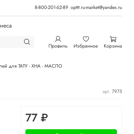
8-800-201-62-89
opttt.ru-market@yandex.ru
знеса
Профиль
Избранное
Корзина
лей для ТАТУ - ХНА - МАСЛО
арт.
7975
77 ₽