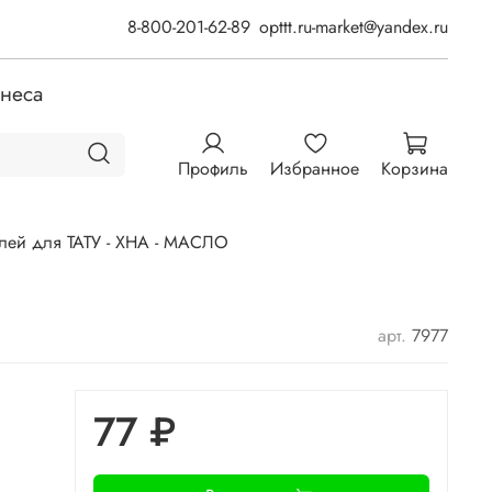
8-800-201-62-89
opttt.ru-market@yandex.ru
знеса
Профиль
Избранное
Корзина
лей для ТАТУ - ХНА - МАСЛО
арт.
7977
77 ₽