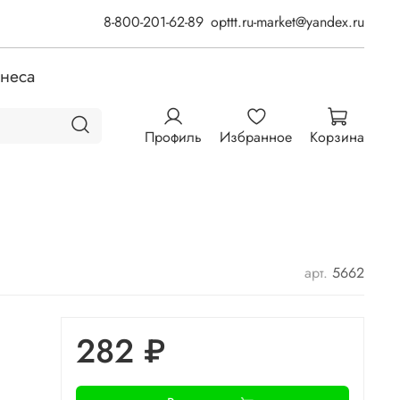
8-800-201-62-89
opttt.ru-market@yandex.ru
знеса
Профиль
Избранное
Корзина
арт.
5662
282 ₽