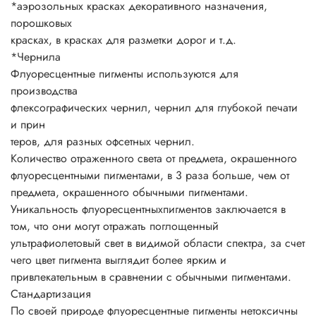
изводстве этих пигментов учитываются требования
*аэрозольных красках декоративного назначения,
следующих стандартов:
порошковых
— EN 71 (часть 3), регламентирующий содержание
красках, в красках для разметки дорог и т.д.
тяжелых металлов;
*Чернила
— ACMI—ASTM D 4236, подтверждающий нетоксичность;
Флуоресцентные пигменты используются для
— CTFA — разрешение для косметики;
производства
— Резолюция АР 89 (1) — пищевой контакт.
флексографических чернил, чернил для глубокой печати
и прин
теров, для разных офсетных чернил.
Количество отраженного света от предмета, окрашенного
флуоресцентными пигментами, в 3 раза больше, чем от
предмета, окрашенного обычными пигментами.
Уникальность флуоресцентныхпигментов заключается в
том, что они могут отражать поглощенный
ультрафиолетовый свет в видимой области спектра, за счет
чего цвет пигмента выглядит более ярким и
привлекательным в сравнении с обычными пигментами.
Стандартизация
По своей природе флуоресцентные пигменты нетоксичны