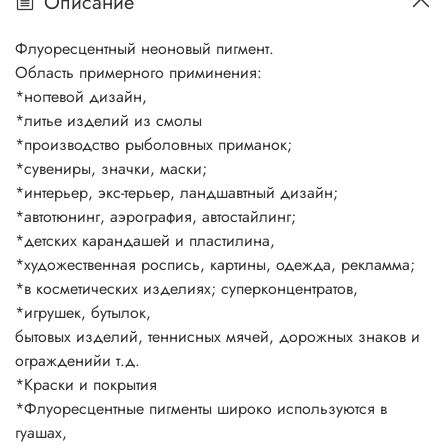
Описание
Флуоресцентные пигменты используются для
производства
Флуоресцентный неоновый пигмент.
флексографических чернил, чернил для глубокой печати
Область примерного приминения:
и прин
*ногтевой дизайн,
теров, для разных офсетных чернил.
*литье изделий из смолы
Количество отраженного света от предмета, окрашенного
*производство рыболовных приманок;
флуоресцентными пигментами, в 3 раза больше, чем от
*сувениры, значки, маски;
предмета, окрашенного обычными пигментами.
*интерьер, экс-терьер, ландшавтный дизайн;
Уникальность флуоресцентныхпигментов заключается в
*автотюнинг, аэрография, автостайлинг;
том, что они могут отражать поглощенный
*детских карандашей и пластилина,
ультрафиолетовый свет в видимой области спектра, за счет
*художественная роспись, картины, одежда, рекламма;
чего цвет пигмента выглядит более ярким и
*в косметических изделиях; суперконцентратов,
привлекательным в сравнении с обычными пигментами.
*игрушек, бутылок,
Стандартизация
бытовых изделий, теннисных мячей, дорожных знаков и
По своей природе флуоресцентные пигменты нетоксичны
огражденийи т.д.
и безопасны. В настоящее время не существует
*Краски и покрытия
международного стандарта для данного типа пигментов.
*Флуоресцентные пигменты широко используются в
Однако при про
гуашах,