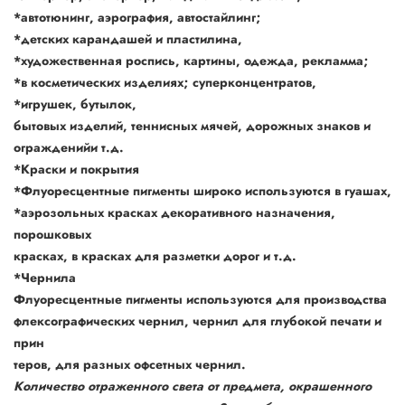
*автотюнинг, аэрография, автостайлинг;
*детских карандашей и пластилина,
*художественная роспись, картины, одежда, рекламма;
*в косметических изделиях; суперконцентратов,
*игрушек, бутылок,
бытовых изделий, теннисных мячей, дорожных знаков и
огражденийи т.д.
*Краски и покрытия
*Флуоресцентные пигменты широко используются в гуашах,
*аэрозольных красках декоративного назначения,
порошковых
красках, в красках для разметки дорог и т.д.
*Чернила
Флуоресцентные пигменты используются для производства
флексографических чернил, чернил для глубокой печати и
прин
теров, для разных офсетных чернил.
Количество отраженного света от предмета, окрашенного