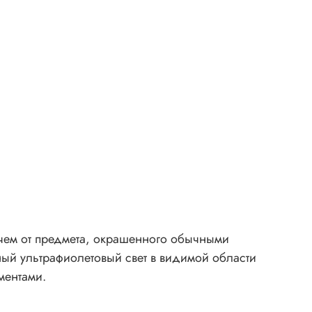
а
и
сть
т
е
и
 чем от предмета, окрашенного обычными
ного
ный ультрафиолетовый свет в видимой области
ментами.
щих