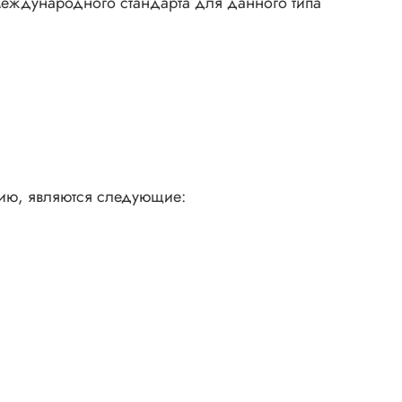
международного стандарта для данного типа
ых
тся
цию, являются следующие: