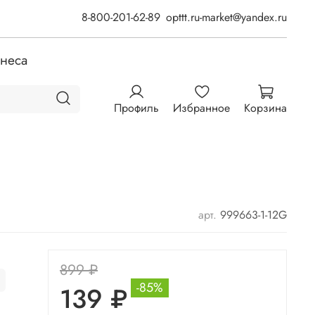
8-800-201-62-89
opttt.ru-market@yandex.ru
знеса
Профиль
Избранное
Корзина
арт.
999663-1-12G
899 ₽
-85%
139 ₽