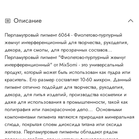
мыла, литьё, для литья изделий смолы, аэрография,
автотюнинг, для бомбочек, для шиммера, окрашивание
Описание
искусственных кож, сувенирная промышленность,
оформительские работы, дизайн интерьера,
Перламутровый пигмент 6064 - Фиолетово-пурпурный
художественная ковка, художественная роспись, для
жемчуг интерференционный для творчества, рукоделия,
творчества, для рукоделия, бумажная промышленность,
декора, для смолы, для прозрачных составов...
мототюнинг, велотюнинг, производство пластмасс,
Перламутровый пигмент "Фиолетово-пурпурный жемчуг
полимерные композиции, архитектурный дизайн,
интерференционный" от MixSomi - это универсальный
производство обоев, полиграфическая промышленность,
продукт, который может быть использован как пудра или
лакокрасочная промышленность, окрашивание
краситель. Его размер составляет 10-60 микрон. Данный
резинотехнических изделий. И многое другое...
пигмент отлично подойдет для творчества, рукоделия,
Основной компонент многих перламутровых пигментов -
декора, для литья изделий, производства косметики и
природная минеральная слюда, покрытая слоем
даже для использования в промышленности, такой как
диоксида титана, оксида железа, или же двумя
полиграфия или лакокрасочное дело... Основными
оксидами, имеющими различные показатели
компонентами пигмента являются природная минеральная
преломления. Перламутровые пигменты хорошо
слюда, покрытая слоем диоксида титана или оксида
сочетаются со всеми типами органических красителей,
железа. Перламутровые пигменты обладают рядом
растворимых в воде или масле. Перламутровые пигменты