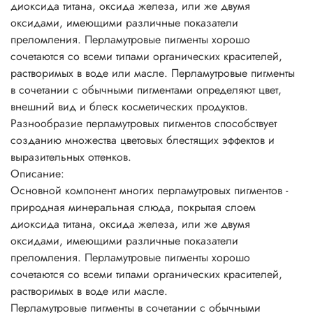
диоксида титана, оксида железа, или же двумя
абсорбирующих красителей дает эффект двух тонов, когда
оксидами, имеющими различные показатели
оттенок меняется в зависимости от угла зрения, например,
преломления. Перламутровые пигменты хорошо
розовый лак с фиолетовым блеском. Продукция,
сочетаются со всеми типами органических красителей,
полученная таким способом, особенно эффектно
растворимых в воде или масле. Перламутровые пигменты
смотрится в прозрачной упаковке.
в сочетании с обычными пигментами определяют цвет,
Перламутровые пигменты могут придать продукту
внешний вид и блеск косметических продуктов.
серебряный, золотой, металлический или «радужный»
Разнообразие перламутровых пигментов способствует
блеск. Это зависит от размеров частиц и их концентрации
созданию множества цветовых блестящих эффектов и
в перламутровых пигментах. Использование в шампунях
выразительных оттенков.
перламутровых пигментов на основе слюды создает
Описание:
эффект радуги, недостижимый при использовании
Основной компонент многих перламутровых пигментов -
стеаратов. Мелкие частицы создают шелковистый и
природная минеральная слюда, покрытая слоем
атласный эффект и непрозрачность массы. Более крупные
диоксида титана, оксида железа, или же двумя
частицы создают сильный блеск, искрящийся или
оксидами, имеющими различные показатели
сверкающий эффекты. Составы получаются почти
преломления. Перламутровые пигменты хорошо
прозрачными.
сочетаются со всеми типами органических красителей,
Перламутровые пигменты часто включают в прозрачные
растворимых в воде или масле.
смеси. Чем более светопроницаем состав, тем лучше
Перламутровые пигменты в сочетании с обычными
эффект и меньше необходимая концентрация.