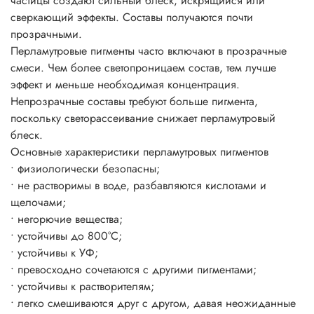
частицы создают сильный блеск, искрящийся или
1-3 части пигмента : 10 частей бесцветной прозрачной
сверкающий эффекты. Составы получаются почти
основы, лака, краски, геля и т.д.)
прозрачными.
Пропорции смешивания напрямую зависят от желаемого
Перламутровые пигменты часто включают в прозрачные
эффекта, насколько сильно вы желаете проявить свойства
смеси. Чем более светопроницаем состав, тем лучше
пигмента на окрашиваемой поверхности.
эффект и меньше необходимая концентрация.
Блеск цвет и эффекты появляется уже при 3-5%-ном
Непрозрачные составы требуют больше пигмента,
использовании пигмента от общей массы рабочего
поскольку светорассеивание снижает перламутровый
состава.
блеск.
Основные характеристики перламутровых пигментов
• физиологически безопасны;
• не растворимы в воде, разбавляются кислотами и
щелочами;
• негорючие вещества;
• устойчивы до 800°C;
• устойчивы к УФ;
• превосходно сочетаются с другими пигментами;
• устойчивы к растворителям;
• легко смешиваются друг с другом, давая неожиданные