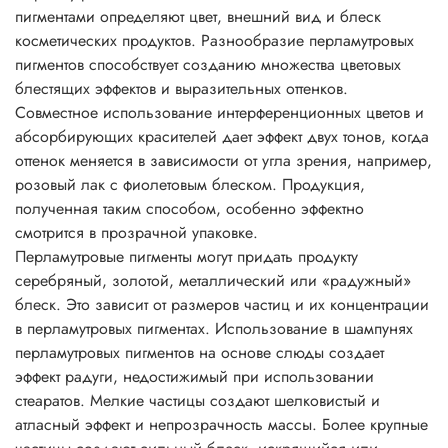
пигментами определяют цвет, внешний вид и блеск
Непрозрачные составы требуют больше пигмента,
косметических продуктов. Разнообразие перламутровых
поскольку светорассеивание снижает перламутровый
пигментов способствует созданию множества цветовых
блеск.
блестящих эффектов и выразительных оттенков.
Основные характеристики перламутровых пигментов
Совместное использование интерференционных цветов и
• физиологически безопасны;
абсорбирующих красителей дает эффект двух тонов, когда
• не растворимы в воде, разбавляются кислотами и
оттенок меняется в зависимости от угла зрения, например,
щелочами;
розовый лак с фиолетовым блеском. Продукция,
• негорючие вещества;
полученная таким способом, особенно эффектно
• устойчивы до 800°C;
смотрится в прозрачной упаковке.
• устойчивы к УФ;
Перламутровые пигменты могут придать продукту
• превосходно сочетаются с другими пигментами;
серебряный, золотой, металлический или «радужный»
• устойчивы к растворителям;
блеск. Это зависит от размеров частиц и их концентрации
• легко смешиваются друг с другом, давая неожиданные
в перламутровых пигментах. Использование в шампунях
эффекты искрящегося типа;
перламутровых пигментов на основе слюды создает
• легко диспергируются во всех системах с
эффект радуги, недостижимый при использовании
нитроцеллюлозой.
стеаратов. Мелкие частицы создают шелковистый и
Рекомендации по применению:
атласный эффект и непрозрачность массы. Более крупные
Соотношение для смешивания 1:10 до 3:10 по массе (на