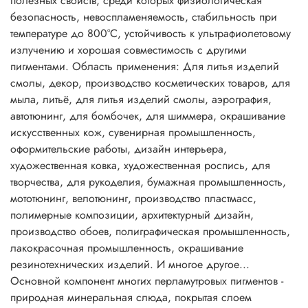
полезных свойств, среди которых физиологическая
в сочетании с обычными пигментами определяют цвет,
безопасность, невоспламеняемость, стабильность при
внешний вид и блеск косметических продуктов.
температуре до 800°C, устойчивость к ультрафиолетовому
Разнообразие перламутровых пигментов способствует
излучению и хорошая совместимость с другими
созданию множества цветовых блестящих эффектов и
пигментами. Область применения: Для литья изделий
выразительных оттенков.
смолы, декор, производство косметических товаров, для
Описание:
мыла, литьё, для литья изделий смолы, аэрография,
Основной компонент многих перламутровых пигментов -
автотюнинг, для бомбочек, для шиммера, окрашивание
природная минеральная слюда, покрытая слоем
искусственных кож, сувенирная промышленность,
диоксида титана, оксида железа, или же двумя
оформительские работы, дизайн интерьера,
оксидами, имеющими различные показатели
художественная ковка, художественная роспись, для
преломления. Перламутровые пигменты хорошо
творчества, для рукоделия, бумажная промышленность,
сочетаются со всеми типами органических красителей,
мототюнинг, велотюнинг, производство пластмасс,
растворимых в воде или масле.
полимерные композиции, архитектурный дизайн,
Перламутровые пигменты в сочетании с обычными
производство обоев, полиграфическая промышленность,
пигментами определяют цвет, внешний вид и блеск
лакокрасочная промышленность, окрашивание
косметических продуктов. Разнообразие перламутровых
резинотехнических изделий. И многое другое...
пигментов способствует созданию множества цветовых
Основной компонент многих перламутровых пигментов -
блестящих эффектов и выразительных оттенков.
природная минеральная слюда, покрытая слоем
Совместное использование интерференционных цветов и