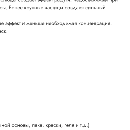
ссы. Более крупные частицы создают сильный
а
ми
чше эффект и меньше необходимая концентрация.
енты
лей,
ск.
ами
ная
ной
ый,
ной основы, лака, краски, геля и т.д.)
ит от