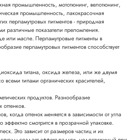
изайн
ажная промышленность, мототюнинг, велотюнинг,
ь,
фическая промышленность, лакокрасочная
ь,
их перламутровых пигментов - природная
ерные
ми различные показатели преломления.
де или масле. Перламутровые пигменты в
ий.
ообразие перламутровых пигментов способствует
ровых
ем
,
иоксида титана, оксида железа, или же двумя
 всеми типами органических красителей,
ами
етических продуктов. Разнообразие
ами
 оттенков.
, когда оттенок меняется в зависимости от угла
 эффектно смотрится в прозрачной упаковке.
ск. Это зависит от размеров частиц и их
е слюды создает эффект радуги, недостижимый при