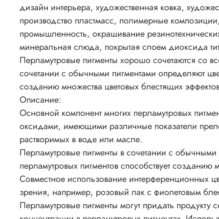
дизайн интерьера, художественная ковка, художе
производство пластмасс, полимерные композиции
промышленность, окрашивание резинотехнических 
минеральная слюда, покрытая слоем диоксида ти
Перламутровые пигменты хорошо сочетаются со вс
сочетании с обычными пигментами определяют цвет
созданию множества цветовых блестящих эффектов 
Описание:
Основной компонент многих перламутровых пигмен
оксидами, имеющими различные показатели прело
растворимых в воде или масле.
Перламутровые пигменты в сочетании с обычными 
перламутровых пигментов способствует созданию м
Совместное использование интерференционных цвет
зрения, например, розовый лак с фиолетовым бле
Перламутровые пигменты могут придать продукту с
концентрации в перламутровых пигментах. Исполь