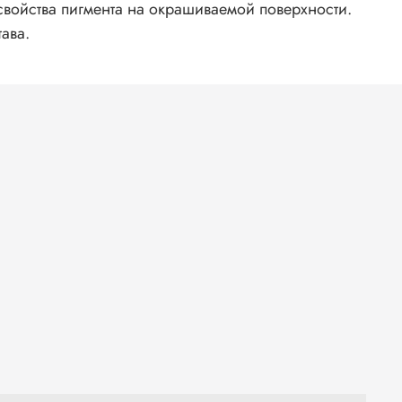
войства пигмента на окрашиваемой поверхности.
ава.
тицы
ь
ся
еси.
ньше
ют
ами;