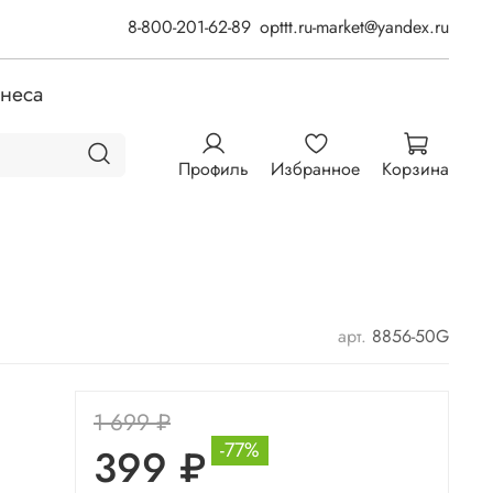
8-800-201-62-89
opttt.ru-market@yandex.ru
знеса
Профиль
Избранное
Корзина
арт.
8856-50G
1 699 ₽
-77%
399 ₽