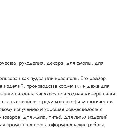
как
.
лия,
же
фия
тая
орчества, рукоделия, декора, для смолы, для
ые
ых
ользован как пудра или краситель. Его размер
ья изделий, производства косметики и даже для
ентами пигмента являются природная минеральная
с
делий
олезных свойств, среди которых физиологическая
мыла,
товому излучению и хорошая совместимость с
, для
 товаров, для мыла, литьё, для литья изделий
,
ная промышленность, оформительские работы,