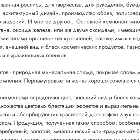
сувенирная промышленность, оформительские работы, д
ственная роспись, для творчества, для рукоделия, бум
интерьера, художественная ковка, художественная роспис
, архитектурный дизайн, производство обоев, полигра
для творчества, для рукоделия, бумажная промышленност
изделий. И многое другое... Основной компонент мног
мототюнинг, велотюнинг, производство пластмасс, полим
тана, оксида железа, или же двумя оксидами, имеющи
композиции, архитектурный дизайн, производство обоев,
полиграфическая промышленность, лакокрасочная
еми типами органических красителей, растворимых в во
промышленность, окрашивание резинотехнических издел
, внешний вид и блеск косметических продуктов. Разн
И многое другое... Основной компонент многих перламут
и выразительных оттенков.
пигментов - природная минеральная слюда, покрытая сло
диоксида титана, оксида железа, или же двумя оксидами
тов - природная минеральная слюда, покрытая слоем д
имеющими различные показатели преломления.
мления. Перламутровые пигменты хорошо сочетаются со
Перламутровые пигменты хорошо сочетаются со всеми тип
органических красителей, растворимых в воде или масле.
пигментами определяют цвет, внешний вид и блеск косм
Перламутровые пигменты в сочетании с обычными пигмент
определяют цвет, внешний вид и блеск косметических
ножества цветовых блестящих эффектов и выразительных
продуктов. Разнообразие перламутровых пигментов
ов и абсорбирующих красителей дает эффект двух тонов
способствует созданию множества цветовых блестящих
ском. Продукция, полученная таким способом, особенно
эффектов и выразительных оттенков.
еребряный, золотой, металлический или «радужный» бле
Описание:
зование в шампунях перламутровых пигментов на основ