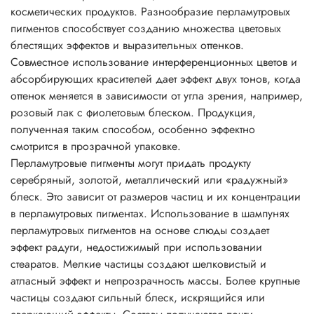
косметических продуктов. Разнообразие перламутровых
блеск.
пигментов способствует созданию множества цветовых
Основные характеристики перламутровых пигментов
блестящих эффектов и выразительных оттенков.
• физиологически безопасны;
Совместное использование интерференционных цветов и
• не растворимы в воде, разбавляются кислотами и
абсорбирующих красителей дает эффект двух тонов, когда
щелочами;
оттенок меняется в зависимости от угла зрения, например,
• негорючие вещества;
розовый лак с фиолетовым блеском. Продукция,
• устойчивы до 800°C;
полученная таким способом, особенно эффектно
• устойчивы к УФ;
смотрится в прозрачной упаковке.
• превосходно сочетаются с другими пигментами;
Перламутровые пигменты могут придать продукту
• устойчивы к растворителям;
серебряный, золотой, металлический или «радужный»
• легко смешиваются друг с другом, давая неожиданные
блеск. Это зависит от размеров частиц и их концентрации
эффекты искрящегося типа;
в перламутровых пигментах. Использование в шампунях
• легко диспергируются во всех системах с
перламутровых пигментов на основе слюды создает
нитроцеллюлозой.
эффект радуги, недостижимый при использовании
Рекомендации по применению:
стеаратов. Мелкие частицы создают шелковистый и
Соотношение для смешивания 1:10 до 3:10 по массе (на
атласный эффект и непрозрачность массы. Более крупные
1-3 части пигмента : 10 частей бесцветной прозрачной
частицы создают сильный блеск, искрящийся или
основы, лака, краски, геля и т.д.)