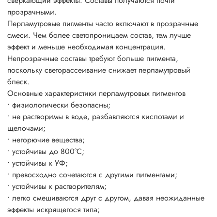
сверкающий эффекты. Составы получаются почти
Пропорции смешивания напрямую зависят от желаемого
прозрачными.
эффекта, насколько сильно вы желаете проявить свойства
Перламутровые пигменты часто включают в прозрачные
пигмента на окрашиваемой поверхности.
смеси. Чем более светопроницаем состав, тем лучше
Блеск цвет и эффекты появляется уже при 3-5%-ном
эффект и меньше необходимая концентрация.
использовании пигмента от общей массы рабочего
Непрозрачные составы требуют больше пигмента,
состава.
поскольку светорассеивание снижает перламутровый
блеск.
Основные характеристики перламутровых пигментов
• физиологически безопасны;
• не растворимы в воде, разбавляются кислотами и
щелочами;
• негорючие вещества;
• устойчивы до 800°C;
• устойчивы к УФ;
• превосходно сочетаются с другими пигментами;
• устойчивы к растворителям;
• легко смешиваются друг с другом, давая неожиданные
эффекты искрящегося типа;