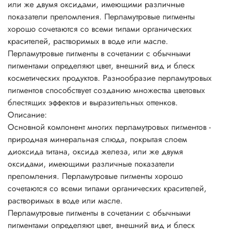
или же двумя оксидами, имеющими различные
розовый лак с фиолетовым блеском. Продукция,
показатели преломления. Перламутровые пигменты
полученная таким способом, особенно эффектно
хорошо сочетаются со всеми типами органических
смотрится в прозрачной упаковке.
красителей, растворимых в воде или масле.
Перламутровые пигменты могут придать продукту
Перламутровые пигменты в сочетании с обычными
серебряный, золотой, металлический или «радужный»
пигментами определяют цвет, внешний вид и блеск
блеск. Это зависит от размеров частиц и их концентрации
косметических продуктов. Разнообразие перламутровых
в перламутровых пигментах. Использование в шампунях
пигментов способствует созданию множества цветовых
перламутровых пигментов на основе слюды создает
блестящих эффектов и выразительных оттенков.
эффект радуги, недостижимый при использовании
Описание:
стеаратов. Мелкие частицы создают шелковистый и
Основной компонент многих перламутровых пигментов -
атласный эффект и непрозрачность массы. Более крупные
природная минеральная слюда, покрытая слоем
частицы создают сильный блеск, искрящийся или
диоксида титана, оксида железа, или же двумя
сверкающий эффекты. Составы получаются почти
оксидами, имеющими различные показатели
прозрачными.
преломления. Перламутровые пигменты хорошо
Перламутровые пигменты часто включают в прозрачные
сочетаются со всеми типами органических красителей,
смеси. Чем более светопроницаем состав, тем лучше
растворимых в воде или масле.
эффект и меньше необходимая концентрация.
Перламутровые пигменты в сочетании с обычными
Непрозрачные составы требуют больше пигмента,
пигментами определяют цвет, внешний вид и блеск
поскольку светорассеивание снижает перламутровый