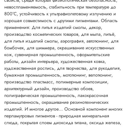
свойств, среди которых физиологическая безопасность,
косметических продуктов. Разнообразие перламутровых
невоспламеняемость, стабильность при температуре до
пигментов способствует созданию множества цветовых
800°C, устойчивость к ультрафиолетовому излучению и
блестящих эффектов и выразительных оттенков.
хорошая совместимость с другими пигментами. Область
Описание:
применения: Для литья изделий смолы, декор,
Основной компонент многих перламутровых пигментов -
производство косметических товаров, для мыла, литьё,
природная минеральная слюда, покрытая слоем
для литья изделий смолы, аэрография, автотюнинг, для
диоксида титана, оксида железа, или же двумя
бомбочек, для шиммера, окрашивание искусственных
оксидами, имеющими различные показатели
кож, сувенирная промышленность, оформительские
преломления. Перламутровые пигменты хорошо
работы, дизайн интерьера, художественная ковка,
сочетаются со всеми типами органических красителей,
художественная роспись, для творчества, для рукоделия,
растворимых в воде или масле.
бумажная промышленность, мототюнинг, велотюнинг,
Перламутровые пигменты в сочетании с обычными
производство пластмасс, полимерные композиции,
пигментами определяют цвет, внешний вид и блеск
архитектурный дизайн, производство обоев,
косметических продуктов. Разнообразие перламутровых
полиграфическая промышленность, лакокрасочная
пигментов способствует созданию множества цветовых
промышленность, окрашивание резинотехнических
блестящих эффектов и выразительных оттенков.
изделий. И многое другое... Основной компонент многих
Совместное использование интерференционных цветов и
перламутровых пигментов - природная минеральная
абсорбирующих красителей дает эффект двух тонов, когда
слюда, покрытая слоем диоксида титана, оксида железа,
оттенок меняется в зависимости от угла зрения, например,