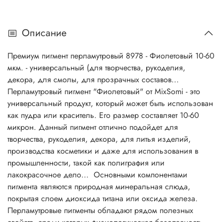
бомбочек, для шиммера, окрашивание искусственных
кож, сувенирная промышленность, оформительские
Описание
работы, дизайн интерьера, художественная ковка,
художественная роспись, для творчества, для рукоделия,
Премиум пигмент перламутровый 8978 - Фиолетовый 10-60
бумажная промышленность, мототюнинг, велотюнинг,
мкм. - универсальный (для творчества, рукоделия,
производство пластмасс, полимерные композиции,
декора, для смолы, для прозрачных составов...
архитектурный дизайн, производство обоев,
Перламутровый пигмент "Фиолетовый" от MixSomi - это
полиграфическая промышленность, лакокрасочная
универсальный продукт, который может быть использован
промышленность, окрашивание резинотехнических
как пудра или краситель. Его размер составляет 10-60
изделий. И многое другое... Основной компонент многих
микрон. Данный пигмент отлично подойдет для
перламутровых пигментов - природная минеральная
творчества, рукоделия, декора, для литья изделий,
слюда, покрытая слоем диоксида титана, оксида железа,
производства косметики и даже для использования в
или же двумя оксидами, имеющими различные
промышленности, такой как полиграфия или
показатели преломления. Перламутровые пигменты
лакокрасочное дело... Основными компонентами
хорошо сочетаются со всеми типами органических
пигмента являются природная минеральная слюда,
красителей, растворимых в воде или масле.
покрытая слоем диоксида титана или оксида железа.
Перламутровые пигменты в сочетании с обычными
Перламутровые пигменты обладают рядом полезных
пигментами определяют цвет, внешний вид и блеск