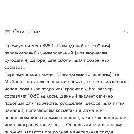
для литья изделий смолы, аэрография, автотюнинг, для
бомбочек, для шиммера, окрашивание искусственных
кож, сувенирная промышленность, оформительские
работы, дизайн интерьера, художественная ковка,
Описание
художественная роспись, для творчества, для рукоделия,
бумажная промышленность, мототюнинг, велотюнинг,
Премиум пигмент 8983 - Лавандовый (с зелёным)
производство пластмасс, полимерные композиции,
перламутровый - универсальный (для творчества,
архитектурный дизайн, производство обоев,
рукоделия, декора, для смолы, для прозрачных
полиграфическая промышленность, лакокрасочная
составов...
промышленность, окрашивание резинотехнических
Перламутровый пигмент "Лавандовый (с зелёным)" от
изделий. И многое другое... Основной компонент многих
MixSomi - это универсальный продукт, который может быть
перламутровых пигментов - природная минеральная
использован как пудра или краситель. Его размер
слюда, покрытая слоем диоксида титана, оксида железа,
составляет 10-60 микрон. Данный пигмент отлично
или же двумя оксидами, имеющими различные
подойдет для творчества, рукоделия, декора, для литья
показатели преломления. Перламутровые пигменты
изделий, производства косметики и даже для
хорошо сочетаются со всеми типами органических
использования в промышленности, такой как полиграфия
красителей, растворимых в воде или масле.
или лакокрасочное дело... Основными компонентами
Перламутровые пигменты в сочетании с обычными
пигмента являются природная минеральная слюда,