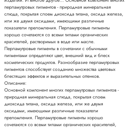
изделий. И многое другое... Основной компонент многих
оттенок меняется в зависимости от угла зрения, например,
перламутровых пигментов - природная минеральная
розовый лак с фиолетовым блеском. Продукция,
слюда, покрытая слоем диоксида титана, оксида железа,
полученная таким способом, особенно эффектно
или же двумя оксидами, имеющими различные
смотрится в прозрачной упаковке.
показатели преломления. Перламутровые пигменты
Перламутровые пигменты могут придать продукту
хорошо сочетаются со всеми типами органических
серебряный, золотой, металлический или «радужный»
красителей, растворимых в воде или масле.
блеск. Это зависит от размеров частиц и их концентрации
Перламутровые пигменты в сочетании с обычными
в перламутровых пигментах. Использование в шампунях
пигментами определяют цвет, внешний вид и блеск
перламутровых пигментов на основе слюды создает
косметических продуктов. Разнообразие перламутровых
эффект радуги, недостижимый при использовании
пигментов способствует созданию множества цветовых
стеаратов. Мелкие частицы создают шелковистый и
блестящих эффектов и выразительных оттенков.
атласный эффект и непрозрачность массы. Более крупные
Описание:
частицы создают сильный блеск, искрящийся или
Основной компонент многих перламутровых пигментов -
сверкающий эффекты. Составы получаются почти
природная минеральная слюда, покрытая слоем
прозрачными.
диоксида титана, оксида железа, или же двумя
Перламутровые пигменты часто включают в прозрачные
оксидами, имеющими различные показатели
смеси. Чем более светопроницаем состав, тем лучше
преломления. Перламутровые пигменты хорошо
эффект и меньше необходимая концентрация.
сочетаются со всеми типами органических красителей,
Непрозрачные составы требуют больше пигмента,