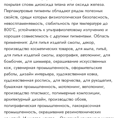
пигментами определяют цвет, внешний вид и блеск
покрытая слоем диоксида титана или оксида железа.
косметических продуктов. Разнообразие перламутровых
Перламутровые пигменты обладают рядом полезных
пигментов способствует созданию множества цветовых
свойств, среди которых физиологическая безопасность,
блестящих эффектов и выразительных оттенков.
невоспламеняемость, стабильность при температуре до
Описание:
800°C, устойчивость к ультрафиолетовому излучению и
Основной компонент многих перламутровых пигментов -
хорошая совместимость с другими пигментами. Область
природная минеральная слюда, покрытая слоем
применения: Для литья изделий смолы, декор,
диоксида титана, оксида железа, или же двумя
производство косметических товаров, для мыла, литьё,
оксидами, имеющими различные показатели
для литья изделий смолы, аэрография, автотюнинг, для
преломления. Перламутровые пигменты хорошо
бомбочек, для шиммера, окрашивание искусственных
сочетаются со всеми типами органических красителей,
кож, сувенирная промышленность, оформительские
растворимых в воде или масле.
работы, дизайн интерьера, художественная ковка,
Перламутровые пигменты в сочетании с обычными
художественная роспись, для творчества, для рукоделия,
пигментами определяют цвет, внешний вид и блеск
бумажная промышленность, мототюнинг, велотюнинг,
косметических продуктов. Разнообразие перламутровых
производство пластмасс, полимерные композиции,
пигментов способствует созданию множества цветовых
архитектурный дизайн, производство обоев,
блестящих эффектов и выразительных оттенков.
полиграфическая промышленность, лакокрасочная
Совместное использование интерференционных цветов и
промышленность, окрашивание резинотехнических
абсорбирующих красителей дает эффект двух тонов, когда