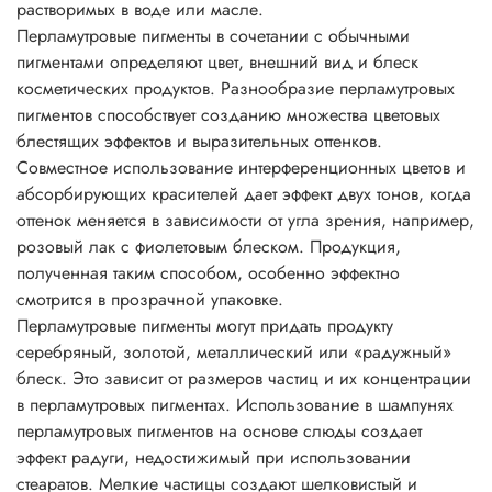
растворимых в воде или масле.
поскольку светорассеивание снижает перламутровый
Перламутровые пигменты в сочетании с обычными
блеск.
пигментами определяют цвет, внешний вид и блеск
Основные характеристики перламутровых пигментов
косметических продуктов. Разнообразие перламутровых
• физиологически безопасны;
пигментов способствует созданию множества цветовых
• не растворимы в воде, разбавляются кислотами и
блестящих эффектов и выразительных оттенков.
щелочами;
Совместное использование интерференционных цветов и
• негорючие вещества;
абсорбирующих красителей дает эффект двух тонов, когда
• устойчивы до 800°C;
оттенок меняется в зависимости от угла зрения, например,
• устойчивы к УФ;
розовый лак с фиолетовым блеском. Продукция,
• превосходно сочетаются с другими пигментами;
полученная таким способом, особенно эффектно
• устойчивы к растворителям;
смотрится в прозрачной упаковке.
• легко смешиваются друг с другом, давая неожиданные
Перламутровые пигменты могут придать продукту
эффекты искрящегося типа;
серебряный, золотой, металлический или «радужный»
• легко диспергируются во всех системах с
блеск. Это зависит от размеров частиц и их концентрации
нитроцеллюлозой.
в перламутровых пигментах. Использование в шампунях
Рекомендации по применению:
перламутровых пигментов на основе слюды создает
Соотношение для смешивания 1:10 до 3:10 по массе (на
эффект радуги, недостижимый при использовании
1-3 части пигмента : 10 частей бесцветной прозрачной
стеаратов. Мелкие частицы создают шелковистый и