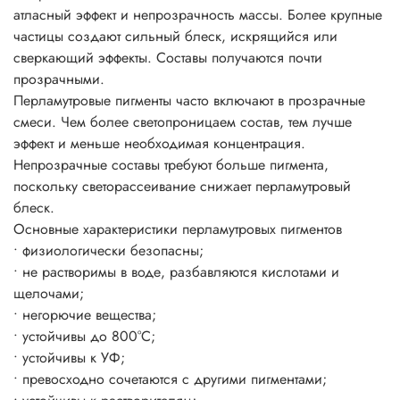
основы, лака, краски, геля и т.д.)
атласный эффект и непрозрачность массы. Более крупные
Пропорции смешивания напрямую зависят от желаемого
частицы создают сильный блеск, искрящийся или
эффекта, насколько сильно вы желаете проявить свойства
сверкающий эффекты. Составы получаются почти
пигмента на окрашиваемой поверхности.
прозрачными.
Блеск цвет и эффекты появляется уже при 3-5%-ном
Перламутровые пигменты часто включают в прозрачные
использовании пигмента от общей массы рабочего
смеси. Чем более светопроницаем состав, тем лучше
состава.
эффект и меньше необходимая концентрация.
Непрозрачные составы требуют больше пигмента,
поскольку светорассеивание снижает перламутровый
блеск.
Основные характеристики перламутровых пигментов
• физиологически безопасны;
• не растворимы в воде, разбавляются кислотами и
щелочами;
• негорючие вещества;
• устойчивы до 800°C;
• устойчивы к УФ;
• превосходно сочетаются с другими пигментами;