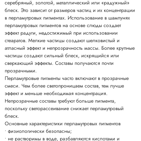
серебряный, золотой, металлический или «радужный»
• легко диспергируются во всех системах с
блеск. Это зависит от размеров частиц и их концентрации
нитроцеллюлозой.
в перламутровых пигментах. Использование в шампунях
Рекомендации по применению:
перламутровых пигментов на основе слюды создает
Соотношение для смешивания 1:10 до 3:10 по массе (на
эффект радуги, недостижимый при использовании
1-3 части пигмента : 10 частей бесцветной прозрачной
стеаратов. Мелкие частицы создают шелковистый и
основы, лака, краски, геля и т.д.)
атласный эффект и непрозрачность массы. Более крупные
Пропорции смешивания напрямую зависят от желаемого
частицы создают сильный блеск, искрящийся или
эффекта, насколько сильно вы желаете проявить свойства
сверкающий эффекты. Составы получаются почти
пигмента на окрашиваемой поверхности.
прозрачными.
Блеск цвет и эффекты появляется уже при 3-5%-ном
Перламутровые пигменты часто включают в прозрачные
использовании пигмента от общей массы рабочего
смеси. Чем более светопроницаем состав, тем лучше
состава.
эффект и меньше необходимая концентрация.
Непрозрачные составы требуют больше пигмента,
поскольку светорассеивание снижает перламутровый
блеск.
Основные характеристики перламутровых пигментов
• физиологически безопасны;
• не растворимы в воде, разбавляются кислотами и