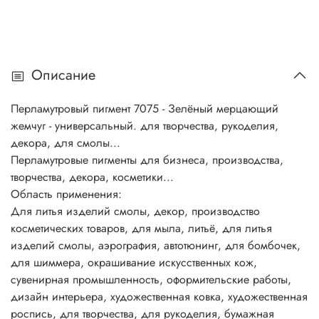
оксидами, имеющими различные показатели
преломления. Перламутровые пигменты хорошо
сочетаются со всеми типами органических красителей,
растворимых в воде или масле. Перламутровые пигменты
Описание
в сочетании с обычными пигментами определяют цвет,
внешний вид и блеск косметических продуктов.
Перламутровый пигмент 7075 - Зелёный мерцающий
Разнообразие перламутровых пигментов способствует
жемчуг - универсальный. для творчества, рукоделия,
созданию множества цветовых блестящих эффектов и
декора, для смолы...
выразительных оттенков.
Перламутровые пигменты для бизнеса, производства,
Описание:
творчества, декора, косметики...
Основной компонент многих перламутровых пигментов -
Область применения:
природная минеральная слюда, покрытая слоем
Для литья изделий смолы, декор, производство
диоксида титана, оксида железа, или же двумя
косметических товаров, для мыла, литьё, для литья
оксидами, имеющими различные показатели
изделий смолы, аэрография, автотюнинг, для бомбочек,
преломления. Перламутровые пигменты хорошо
для шиммера, окрашивание искусственных кож,
сочетаются со всеми типами органических красителей,
сувенирная промышленность, оформительские работы,
растворимых в воде или масле.
дизайн интерьера, художественная ковка, художественная
Перламутровые пигменты в сочетании с обычными
роспись, для творчества, для рукоделия, бумажная