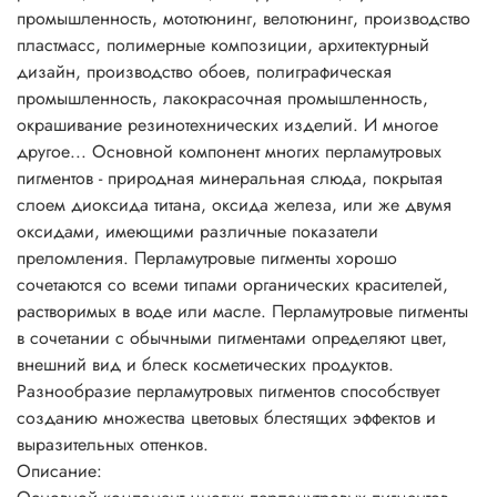
пигментами определяют цвет, внешний вид и блеск
промышленность, мототюнинг, велотюнинг, производство
косметических продуктов. Разнообразие перламутровых
пластмасс, полимерные композиции, архитектурный
пигментов способствует созданию множества цветовых
дизайн, производство обоев, полиграфическая
блестящих эффектов и выразительных оттенков.
промышленность, лакокрасочная промышленность,
Совместное использование интерференционных цветов и
окрашивание резинотехнических изделий. И многое
абсорбирующих красителей дает эффект двух тонов, когда
другое... Основной компонент многих перламутровых
оттенок меняется в зависимости от угла зрения, например,
пигментов - природная минеральная слюда, покрытая
розовый лак с фиолетовым блеском. Продукция,
слоем диоксида титана, оксида железа, или же двумя
полученная таким способом, особенно эффектно
оксидами, имеющими различные показатели
смотрится в прозрачной упаковке.
преломления. Перламутровые пигменты хорошо
Перламутровые пигменты могут придать продукту
сочетаются со всеми типами органических красителей,
серебряный, золотой, металлический или «радужный»
растворимых в воде или масле. Перламутровые пигменты
блеск. Это зависит от размеров частиц и их концентрации
в сочетании с обычными пигментами определяют цвет,
в перламутровых пигментах. Использование в шампунях
внешний вид и блеск косметических продуктов.
перламутровых пигментов на основе слюды создает
Разнообразие перламутровых пигментов способствует
эффект радуги, недостижимый при использовании
созданию множества цветовых блестящих эффектов и
стеаратов. Мелкие частицы создают шелковистый и
выразительных оттенков.
атласный эффект и непрозрачность массы. Более крупные
Описание:
частицы создают сильный блеск, искрящийся или