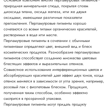
Основной компонент многих перламутровых пигментов -
сверкающий эффекты. Составы получаются почти
природная минеральная слюда, покрытая слоем
прозрачными.
диоксида титана, оксида железа, или же двумя
Перламутровые пигменты часто включают в прозрачные
оксидами, имеющими различные показатели
смеси. Чем более светопроницаем состав, тем лучше
преломления. Перламутровые пигменты хорошо
эффект и меньше необходимая концентрация.
сочетаются со всеми типами органических красителей,
Непрозрачные составы требуют больше пигмента,
растворимых в воде или масле.
поскольку светорассеивание снижает перламутровый
Перламутровые пигменты в сочетании с обычными
блеск.
пигментами определяют цвет, внешний вид и блеск
Основные характеристики перламутровых пигментов
косметических продуктов. Разнообразие перламутровых
• физиологически безопасны;
пигментов способствует созданию множества цветовых
• не растворимы в воде, разбавляются кислотами и
блестящих эффектов и выразительных оттенков.
щелочами;
Совместное использование интерференционных цветов и
• негорючие вещества;
абсорбирующих красителей дает эффект двух тонов, когда
• устойчивы до 800°C;
оттенок меняется в зависимости от угла зрения, например,
• устойчивы к УФ;
розовый лак с фиолетовым блеском. Продукция,
• превосходно сочетаются с другими пигментами;
полученная таким способом, особенно эффектно
• устойчивы к растворителям;
смотрится в прозрачной упаковке.
• легко смешиваются друг с другом, давая неожиданные
Перламутровые пигменты могут придать продукту
эффекты искрящегося типа;