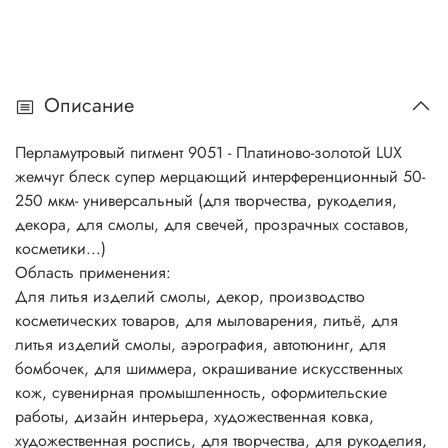
или же двумя оксидами, имеющими различные
показатели преломления. Перламутровые пигменты
хорошо сочетаются со всеми типами органических
красителей, растворимых в воде или масле.
Описание
Перламутровые пигменты в сочетании с обычными
пигментами определяют цвет, внешний вид и блеск
Перламутровый пигмент 9051 - Платиново-золотой LUX
косметических продуктов. Разнообразие перламутровых
жемчуг блеск супер мерцающий интерференционный 50-
пигментов способствует созданию множества цветовых
250 мкм- универсальный (для творчества, рукоделия,
блестящих эффектов и выразительных оттенков.
декора, для смолы, для свечей, прозрачных составов,
Описание:
косметики...)
Основной компонент многих перламутровых пигментов -
Область применения:
природная минеральная слюда, покрытая слоем
Для литья изделий смолы, декор, производство
диоксида титана, оксида железа, или же двумя
косметических товаров, для мыловарения, литьё, для
оксидами, имеющими различные показатели
литья изделий смолы, аэрография, автотюнинг, для
преломления. Перламутровые пигменты хорошо
бомбочек, для шиммера, окрашивание искусственных
сочетаются со всеми типами органических красителей,
кож, сувенирная промышленность, оформительские
растворимых в воде или масле.
работы, дизайн интерьера, художественная ковка,
Перламутровые пигменты в сочетании с обычными
художественная роспись, для творчества, для рукоделия,