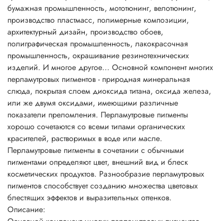
пигментами определяют цвет, внешний вид и блеск
бумажная промышленность, мототюнинг, велотюнинг,
косметических продуктов. Разнообразие перламутровых
производство пластмасс, полимерные композиции,
пигментов способствует созданию множества цветовых
архитектурный дизайн, производство обоев,
блестящих эффектов и выразительных оттенков.
полиграфическая промышленность, лакокрасочная
Совместное использование интерференционных цветов и
промышленность, окрашивание резинотехнических
абсорбирующих красителей дает эффект двух тонов, когда
изделий. И многое другое... Основной компонент многих
оттенок меняется в зависимости от угла зрения, например,
перламутровых пигментов - природная минеральная
розовый лак с фиолетовым блеском. Продукция,
слюда, покрытая слоем диоксида титана, оксида железа,
полученная таким способом, особенно эффектно
или же двумя оксидами, имеющими различные
смотрится в прозрачной упаковке.
показатели преломления. Перламутровые пигменты
Перламутровые пигменты могут придать продукту
хорошо сочетаются со всеми типами органических
серебряный, золотой, металлический или «радужный»
красителей, растворимых в воде или масле.
блеск. Это зависит от размеров частиц и их концентрации
Перламутровые пигменты в сочетании с обычными
в перламутровых пигментах. Использование в шампунях
пигментами определяют цвет, внешний вид и блеск
перламутровых пигментов на основе слюды создает
косметических продуктов. Разнообразие перламутровых
эффект радуги, недостижимый при использовании
пигментов способствует созданию множества цветовых
стеаратов. Мелкие частицы создают шелковистый и
блестящих эффектов и выразительных оттенков.
атласный эффект и непрозрачность массы. Более крупные
Описание:
частицы создают сильный блеск, искрящийся или