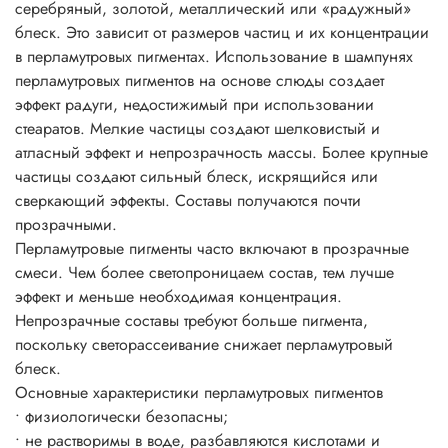
серебряный, золотой, металлический или «радужный»
• легко диспергируются во всех системах с
блеск. Это зависит от размеров частиц и их концентрации
нитроцеллюлозой.
в перламутровых пигментах. Использование в шампунях
Рекомендации по применению:
перламутровых пигментов на основе слюды создает
Соотношение для смешивания 1:10 до 3:10 по массе (на
эффект радуги, недостижимый при использовании
1-3 части пигмента : 10 частей бесцветной прозрачной
стеаратов. Мелкие частицы создают шелковистый и
основы, лака, краски, геля и т.д.)
атласный эффект и непрозрачность массы. Более крупные
Пропорции смешивания напрямую зависят от желаемого
частицы создают сильный блеск, искрящийся или
эффекта, насколько сильно вы желаете проявить свойства
сверкающий эффекты. Составы получаются почти
пигмента на окрашиваемой поверхности.
прозрачными.
Блеск цвет и эффекты появляется уже при 3-5%-ном
Перламутровые пигменты часто включают в прозрачные
использовании пигмента от общей массы рабочего
смеси. Чем более светопроницаем состав, тем лучше
состава.
эффект и меньше необходимая концентрация.
Непрозрачные составы требуют больше пигмента,
поскольку светорассеивание снижает перламутровый
блеск.
Основные характеристики перламутровых пигментов
• физиологически безопасны;
• не растворимы в воде, разбавляются кислотами и