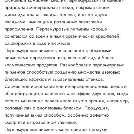
Основной компонент многих перламутровых пигментов -
сверкающий эффекты. Составы получаются почти
природная минеральная слюда, покрытая слоем
прозрачными.
диоксида титана, оксида железа, или же двумя
Перламутровые пигменты часто включают в прозрачные
оксидами, имеющими различные показатели
смеси. Чем более светопроницаем состав, тем лучше
преломления. Перламутровые пигменты хорошо
эффект и меньше необходимая концентрация.
сочетаются со всеми типами органических красителей,
Непрозрачные составы требуют больше пигмента,
растворимых в воде или масле.
поскольку светорассеивание снижает перламутровый
Перламутровые пигменты в сочетании с обычными
блеск.
пигментами определяют цвет, внешний вид и блеск
Основные характеристики перламутровых пигментов
косметических продуктов. Разнообразие перламутровых
• физиологически безопасны;
пигментов способствует созданию множества цветовых
• не растворимы в воде, разбавляются кислотами и
блестящих эффектов и выразительных оттенков.
щелочами;
Совместное использование интерференционных цветов и
• негорючие вещества;
абсорбирующих красителей дает эффект двух тонов, когда
• устойчивы до 800°C;
оттенок меняется в зависимости от угла зрения, например,
• устойчивы к УФ;
розовый лак с фиолетовым блеском. Продукция,
• превосходно сочетаются с другими пигментами;
полученная таким способом, особенно эффектно
• устойчивы к растворителям;
смотрится в прозрачной упаковке.
• легко смешиваются друг с другом, давая неожиданные
Перламутровые пигменты могут придать продукту
эффекты искрящегося типа;