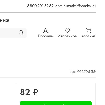
8-800-201-62-89
opttt.ru-market@yandex.ru
знеса
Профиль
Избранное
Корзина
арт.
999505-5G
82 ₽