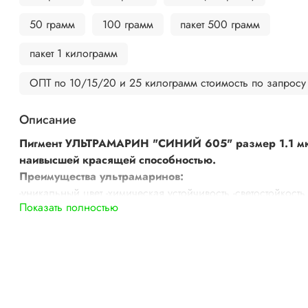
50 грамм
100 грамм
пакет 500 грамм
пакет 1 килограмм
ОПТ по 10/15/20 и 25 килограмм стоимость по запросу
Описание
Пигмент УЛЬТРАМАРИН "СИНИЙ 605" размер 1.1 м
наивысшей красящей способностью.
Преимущества ультрамаринов:
-уникальный цвет -химическая устойчивость -светостойкость
Показать полностью
-диспергируемость -атмосферостойкость -безопасность
-термостойкость -нетоксичность -прозрачность -коррекция ц
Интенсивность окраски -190; светостойкость -8; термостойк
-350С; стойкость к кислотам -2; стойкость к щелочам -5.