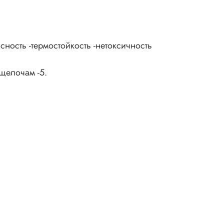
сность -термостойкость -нетоксичность
 щелочам -5.