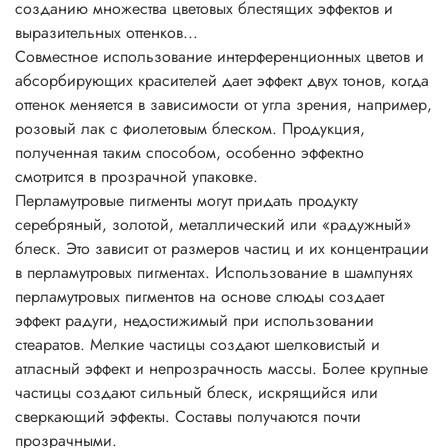
созданию множества цветовых блестящих эффектов и
Основные характеристики перламутровых пигментов
выразительных оттенков...
• физиологически безопасны;
Совместное использование интерференционных цветов и
• не растворимы в воде, разбавляются кислотами и
абсорбирующих красителей дает эффект двух тонов, когда
щелочами;
оттенок меняется в зависимости от угла зрения, например,
• негорючие вещества;
розовый лак с фиолетовым блеском. Продукция,
• устойчивы до 800°C;
полученная таким способом, особенно эффектно
• устойчивы к УФ;
смотрится в прозрачной упаковке.
• превосходно сочетаются с другими пигментами;
Перламутровые пигменты могут придать продукту
• устойчивы к растворителям;
серебряный, золотой, металлический или «радужный»
• легко смешиваются друг с другом, давая неожиданные
блеск. Это зависит от размеров частиц и их концентрации
эффекты искрящегося типа;
в перламутровых пигментах. Использование в шампунях
• легко диспергируются во всех системах с
перламутровых пигментов на основе слюды создает
нитроцеллюлозой.
эффект радуги, недостижимый при использовании
Рекомендации по применению:
стеаратов. Мелкие частицы создают шелковистый и
Соотношение для смешивания 1:10 до 3:10 по массе (на
атласный эффект и непрозрачность массы. Более крупные
1-3 части пигмента : 10 частей бесцветной прозрачной
частицы создают сильный блеск, искрящийся или
основы, лака, краски, геля и т.д.)
сверкающий эффекты. Составы получаются почти
Пропорции смешивания напрямую зависят от желаемого
прозрачными.
эффекта, насколько сильно вы желаете проявить свойства