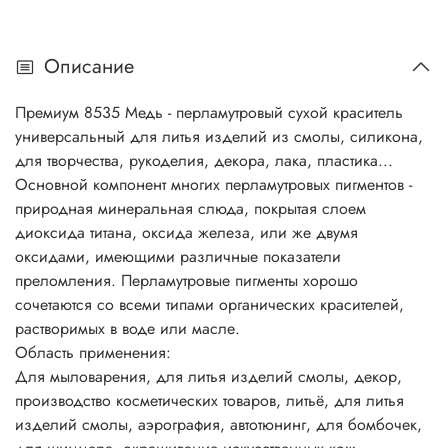
промышленность, лакокрасочная промышленность,
окрашивание резинотехнических изделий. И многое
Описание
другое... Основной компонент многих перламутровых
пигментов - природная минеральная слюда, покрытая
Премиум 8535 Медь - перламутровый сухой краситель
слоем диоксида титана, оксида железа, или же двумя
универсальный
для литья изделий из смолы, силикона,
оксидами, имеющими различные показатели
для творчества, рукоделия, декора, лака, пластика...
преломления. Перламутровые пигменты хорошо
Основной компонент многих перламутровых пигментов -
сочетаются со всеми типами органических красителей,
природная минеральная слюда, покрытая слоем
растворимых в воде или масле. Перламутровые пигменты
диоксида титана, оксида железа, или же двумя
в сочетании с обычными пигментами определяют цвет,
оксидами, имеющими различные показатели
внешний вид и блеск косметических продуктов.
преломления. Перламутровые пигменты хорошо
Разнообразие перламутровых пигментов способствует
сочетаются со всеми типами органических красителей,
созданию множества цветовых блестящих эффектов и
растворимых в воде или масле.
выразительных оттенков...
Область применения:
Совместное использование интерференционных цветов и
Для мыловарения, для литья изделий смолы, декор,
абсорбирующих красителей дает эффект двух тонов, когда
производство косметических товаров, литьё, для литья
оттенок меняется в зависимости от угла зрения, например,
изделий смолы, аэрография, автотюнинг, для бомбочек,
розовый лак с фиолетовым блеском. Продукция,