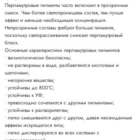
Перламутровые пигменты часто включают в прозрачные
пигмента на окрашиваемой поверхности.
смеси. Чем более светопроницаем состав, тем лучше
Блеск цвет и эффекты появляется уже при 3-5%-ном
эффект и меньше необходимая концентрация.
использовании пигмента от общей массы рабочего
Непрозрачные составы требуют больше пигмента,
состава.
поскольку светорассеивание снижает перламутровый
блеск.
Основные характеристики перламутровых пигментов
• физиологически безопасны;
• не растворимы в воде, разбавляются кислотами и
щелочами;
• негорючие вещества;
• устойчивы до 800°C;
• устойчивы к УФ;
• превосходно сочетаются с другими пигментами;
• устойчивы к растворителям;
• легко смешиваются друг с другом, давая неожиданные
эффекты искрящегося типа;
• легко диспергируются во всех системах с