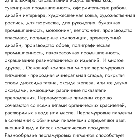
для шиммера, окрашивание искусственных кож,
полученная таким способом, особенно эффектно
сувенирная промышленность, оформительские работы,
смотрится в прозрачной упаковке.
дизайн интерьера, художественная ковка, художественная
Перламутровые пигменты могут придать продукту
роспись, для творчества, для рукоделия, бумажная
серебряный, золотой, металлический или «радужный»
промышленность, мототюнинг, велотюнинг, производство
блеск. Это зависит от размеров частиц и их концентрации
пластмасс, полимерные композиции, архитектурный
в перламутровых пигментах. Использование в шампунях
дизайн, производство обоев, полиграфическая
перламутровых пигментов на основе слюды создает
промышленность, лакокрасочная промышленность,
эффект радуги, недостижимый при использовании
окрашивание резинотехнических изделий. И многое
стеаратов. Мелкие частицы создают шелковистый и
другое... Основной компонент многих перламутровых
атласный эффект и непрозрачность массы. Более крупные
пигментов - природная минеральная слюда, покрытая
частицы создают сильный блеск, искрящийся или
слоем диоксида титана, оксида железа, или же двумя
сверкающий эффекты. Составы получаются почти
оксидами, имеющими различные показатели
прозрачными.
преломления. Перламутровые пигменты хорошо
Перламутровые пигменты часто включают в прозрачные
сочетаются со всеми типами органических красителей,
смеси. Чем более светопроницаем состав, тем лучше
растворимых в воде или масле. Перламутровые пигменты
эффект и меньше необходимая концентрация.
в сочетании с обычными пигментами определяют цвет,
Непрозрачные составы требуют больше пигмента,
внешний вид и блеск косметических продуктов.
поскольку светорассеивание снижает перламутровый
Разнообразие перламутровых пигментов способствует
блеск.