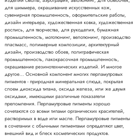
изделий смолы, аэрография, автотюнинг, для бомбочек,
полученная таким способом, особенно эффектно
для шиммера, окрашивание искусственных кож,
смотрится в прозрачной упаковке.
сувенирная промышленность, оформительские работы,
Перламутровые пигменты могут придать продукту
дизайн интерьера, художественная ковка, художественная
серебряный, золотой, металлический или «радужный»
роспись, для творчества, для рукоделия, бумажная
блеск. Это зависит от размеров частиц и их концентрации
промышленность, мототюнинг, велотюнинг, производство
в перламутровых пигментах. Использование в шампунях
пластмасс, полимерные композиции, архитектурный
перламутровых пигментов на основе слюды создает
дизайн, производство обоев, полиграфическая
эффект радуги, недостижимый при использовании
промышленность, лакокрасочная промышленность,
стеаратов. Мелкие частицы создают шелковистый и
окрашивание резинотехнических изделий. И многое
атласный эффект и непрозрачность массы. Более крупные
другое... Основной компонент многих перламутровых
частицы создают сильный блеск, искрящийся или
пигментов - природная минеральная слюда, покрытая
сверкающий эффекты. Составы получаются почти
слоем диоксида титана, оксида железа, или же двумя
прозрачными.
оксидами, имеющими различные показатели
Перламутровые пигменты часто включают в прозрачные
преломления. Перламутровые пигменты хорошо
смеси. Чем более светопроницаем состав, тем лучше
сочетаются со всеми типами органических красителей,
эффект и меньше необходимая концентрация.
растворимых в воде или масле. Перламутровые пигменты
Непрозрачные составы требуют больше пигмента,
в сочетании с обычными пигментами определяют цвет,
поскольку светорассеивание снижает перламутровый
внешний вид и блеск косметических продуктов.
блеск.