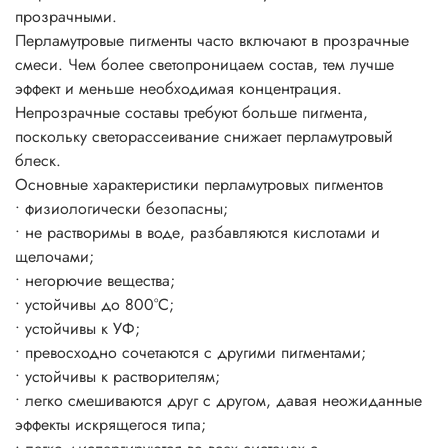
прозрачными.
пигмента на окрашиваемой поверхности.
Перламутровые пигменты часто включают в прозрачные
Блеск цвет и эффекты появляется уже при 3-5%-ном
смеси. Чем более светопроницаем состав, тем лучше
использовании пигмента от общей массы рабочего
эффект и меньше необходимая концентрация.
состава.
Непрозрачные составы требуют больше пигмента,
поскольку светорассеивание снижает перламутровый
блеск.
Основные характеристики перламутровых пигментов
• физиологически безопасны;
• не растворимы в воде, разбавляются кислотами и
щелочами;
• негорючие вещества;
• устойчивы до 800°C;
• устойчивы к УФ;
• превосходно сочетаются с другими пигментами;
• устойчивы к растворителям;
• легко смешиваются друг с другом, давая неожиданные
эффекты искрящегося типа;