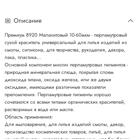
промышленность, лакокрасочная промышленность,
окрашивание резинотехнических изделий. И многое
Описание
другое... Основной компонент многих перламутровых
пигментов - природная минеральная слюда, покрытая
Премиум 8920 Малахитовый 10-60мкм - перламутровый
слоем диоксида титана, оксида железа, или же двумя
сухой краситель универсальный
для литья изделий из
оксидами, имеющими различные показатели
смолы, силикона, для творчества, рукоделия, декора,
преломления. Перламутровые пигменты хорошо
лака, пластика...
сочетаются со всеми типами органических красителей,
Основной компонент многих перламутровых пигментов -
растворимых в воде или масле. Перламутровые пигменты
природная минеральная слюда, покрытая слоем
в сочетании с обычными пигментами определяют цвет,
диоксида титана, оксида железа, или же двумя
внешний вид и блеск косметических продуктов.
оксидами, имеющими различные показатели
Разнообразие перламутровых пигментов способствует
преломления. Перламутровые пигменты хорошо
созданию множества цветовых блестящих эффектов и
сочетаются со всеми типами органических красителей,
выразительных оттенков...
растворимых в воде или масле.
Совместное использование интерференционных цветов и
Область применения:
абсорбирующих красителей дает эффект двух тонов, когда
Для мыловарения, для литья изделий смолы, декор,
оттенок меняется в зависимости от угла зрения, например,
производство косметических товаров, литьё, для литья
розовый лак с фиолетовым блеском. Продукция,