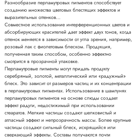
Разнообразие перламутровых пигментов способствует
Основные характеристики перламутровых пигментов
созданию множества цветовых блестящих эффектов и
• физиологически безопасны;
выразительных оттенков...
• не растворимы в воде, разбавляются кислотами и
Совместное использование интерференционных цветов и
щелочами;
абсорбирующих красителей дает эффект двух тонов, когда
• негорючие вещества;
оттенок меняется в зависимости от угла зрения, например,
• устойчивы до 800°C;
розовый лак с фиолетовым блеском. Продукция,
• устойчивы к УФ;
полученная таким способом, особенно эффектно
• превосходно сочетаются с другими пигментами;
смотрится в прозрачной упаковке.
• устойчивы к растворителям;
Перламутровые пигменты могут придать продукту
• легко смешиваются друг с другом, давая неожиданные
серебряный, золотой, металлический или «радужный»
эффекты искрящегося типа;
блеск. Это зависит от размеров частиц и их концентрации
• легко диспергируются во всех системах с
в перламутровых пигментах. Использование в шампунях
нитроцеллюлозой.
перламутровых пигментов на основе слюды создает
Рекомендации по применению:
эффект радуги, недостижимый при использовании
Соотношение для смешивания 1:10 до 3:10 по массе (на
стеаратов. Мелкие частицы создают шелковистый и
1-3 части пигмента : 10 частей бесцветной прозрачной
атласный эффект и непрозрачность массы. Более крупные
основы, лака, краски, геля и т.д.)
частицы создают сильный блеск, искрящийся или
Пропорции смешивания напрямую зависят от желаемого
сверкающий эффекты. Составы получаются почти
эффекта, насколько сильно вы желаете проявить свойства