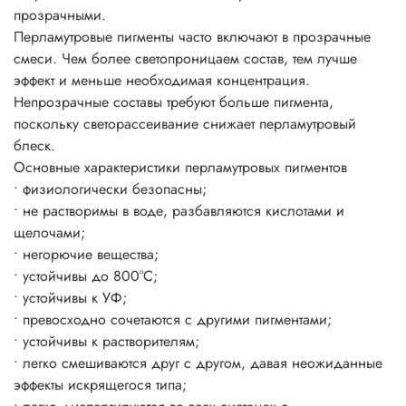
прозрачными.
пигмента на окрашиваемой поверхности.
Перламутровые пигменты часто включают в прозрачные
Блеск цвет и эффекты появляется уже при 3-5%-ном
смеси. Чем более светопроницаем состав, тем лучше
использовании пигмента от общей массы рабочего
эффект и меньше необходимая концентрация.
состава.
Непрозрачные составы требуют больше пигмента,
поскольку светорассеивание снижает перламутровый
блеск.
Основные характеристики перламутровых пигментов
• физиологически безопасны;
• не растворимы в воде, разбавляются кислотами и
щелочами;
• негорючие вещества;
• устойчивы до 800°C;
• устойчивы к УФ;
• превосходно сочетаются с другими пигментами;
• устойчивы к растворителям;
• легко смешиваются друг с другом, давая неожиданные
эффекты искрящегося типа;