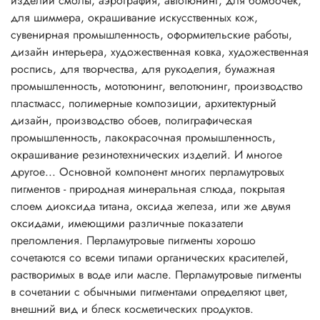
изделий смолы, аэрография, автотюнинг, для бомбочек,
полученная таким способом, особенно эффектно
для шиммера, окрашивание искусственных кож,
смотрится в прозрачной упаковке.
сувенирная промышленность, оформительские работы,
Перламутровые пигменты могут придать продукту
дизайн интерьера, художественная ковка, художественная
серебряный, золотой, металлический или «радужный»
роспись, для творчества, для рукоделия, бумажная
блеск. Это зависит от размеров частиц и их концентрации
промышленность, мототюнинг, велотюнинг, производство
в перламутровых пигментах. Использование в шампунях
пластмасс, полимерные композиции, архитектурный
перламутровых пигментов на основе слюды создает
дизайн, производство обоев, полиграфическая
эффект радуги, недостижимый при использовании
промышленность, лакокрасочная промышленность,
стеаратов. Мелкие частицы создают шелковистый и
окрашивание резинотехнических изделий. И многое
атласный эффект и непрозрачность массы. Более крупные
другое... Основной компонент многих перламутровых
частицы создают сильный блеск, искрящийся или
пигментов - природная минеральная слюда, покрытая
сверкающий эффекты. Составы получаются почти
слоем диоксида титана, оксида железа, или же двумя
прозрачными.
оксидами, имеющими различные показатели
Перламутровые пигменты часто включают в прозрачные
преломления. Перламутровые пигменты хорошо
смеси. Чем более светопроницаем состав, тем лучше
сочетаются со всеми типами органических красителей,
эффект и меньше необходимая концентрация.
растворимых в воде или масле. Перламутровые пигменты
Непрозрачные составы требуют больше пигмента,
в сочетании с обычными пигментами определяют цвет,
поскольку светорассеивание снижает перламутровый
внешний вид и блеск косметических продуктов.
блеск.