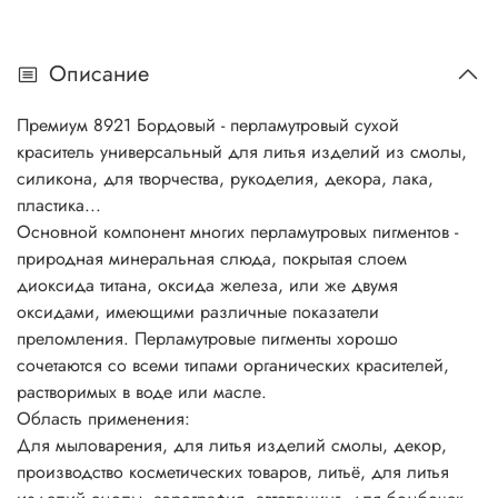
промышленность, лакокрасочная промышленность,
окрашивание резинотехнических изделий. И многое
Описание
другое... Основной компонент многих перламутровых
пигментов - природная минеральная слюда, покрытая
Премиум 8921 Бордовый - перламутровый сухой
слоем диоксида титана, оксида железа, или же двумя
краситель универсальный
для литья изделий из смолы,
оксидами, имеющими различные показатели
силикона, для творчества, рукоделия, декора, лака,
преломления. Перламутровые пигменты хорошо
пластика...
сочетаются со всеми типами органических красителей,
Основной компонент многих перламутровых пигментов -
растворимых в воде или масле. Перламутровые пигменты
природная минеральная слюда, покрытая слоем
в сочетании с обычными пигментами определяют цвет,
диоксида титана, оксида железа, или же двумя
внешний вид и блеск косметических продуктов.
оксидами, имеющими различные показатели
Разнообразие перламутровых пигментов способствует
преломления. Перламутровые пигменты хорошо
созданию множества цветовых блестящих эффектов и
сочетаются со всеми типами органических красителей,
выразительных оттенков...
растворимых в воде или масле.
Совместное использование интерференционных цветов и
Область применения:
абсорбирующих красителей дает эффект двух тонов, когда
Для мыловарения, для литья изделий смолы, декор,
оттенок меняется в зависимости от угла зрения, например,
производство косметических товаров, литьё, для литья
розовый лак с фиолетовым блеском. Продукция,