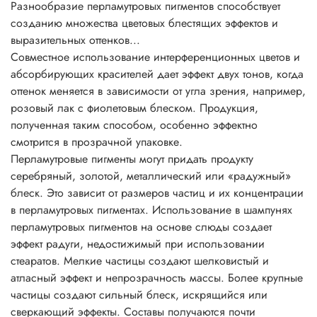
Разнообразие перламутровых пигментов способствует
Основные характеристики перламутровых пигментов
созданию множества цветовых блестящих эффектов и
• физиологически безопасны;
выразительных оттенков...
• не растворимы в воде, разбавляются кислотами и
Совместное использование интерференционных цветов и
щелочами;
абсорбирующих красителей дает эффект двух тонов, когда
• негорючие вещества;
оттенок меняется в зависимости от угла зрения, например,
• устойчивы до 800°C;
розовый лак с фиолетовым блеском. Продукция,
• устойчивы к УФ;
полученная таким способом, особенно эффектно
• превосходно сочетаются с другими пигментами;
смотрится в прозрачной упаковке.
• устойчивы к растворителям;
Перламутровые пигменты могут придать продукту
• легко смешиваются друг с другом, давая неожиданные
серебряный, золотой, металлический или «радужный»
эффекты искрящегося типа;
блеск. Это зависит от размеров частиц и их концентрации
• легко диспергируются во всех системах с
в перламутровых пигментах. Использование в шампунях
нитроцеллюлозой.
перламутровых пигментов на основе слюды создает
Рекомендации по применению:
эффект радуги, недостижимый при использовании
Соотношение для смешивания 1:10 до 3:10 по массе (на
стеаратов. Мелкие частицы создают шелковистый и
1-3 части пигмента : 10 частей бесцветной прозрачной
атласный эффект и непрозрачность массы. Более крупные
основы, лака, краски, геля и т.д.)
частицы создают сильный блеск, искрящийся или
Пропорции смешивания напрямую зависят от желаемого
сверкающий эффекты. Составы получаются почти
эффекта, насколько сильно вы желаете проявить свойства