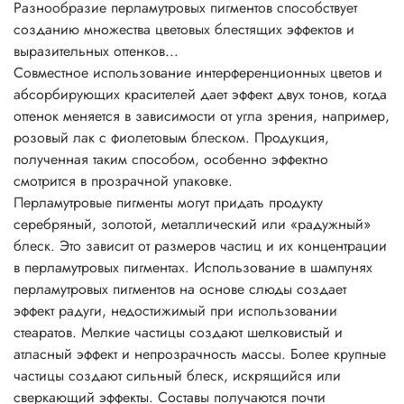
Разнообразие перламутровых пигментов способствует
Основные характеристики перламутровых пигментов
созданию множества цветовых блестящих эффектов и
• физиологически безопасны;
выразительных оттенков...
• не растворимы в воде, разбавляются кислотами и
Совместное использование интерференционных цветов и
щелочами;
абсорбирующих красителей дает эффект двух тонов, когда
• негорючие вещества;
оттенок меняется в зависимости от угла зрения, например,
• устойчивы до 800°C;
розовый лак с фиолетовым блеском. Продукция,
• устойчивы к УФ;
полученная таким способом, особенно эффектно
• превосходно сочетаются с другими пигментами;
смотрится в прозрачной упаковке.
• устойчивы к растворителям;
Перламутровые пигменты могут придать продукту
• легко смешиваются друг с другом, давая неожиданные
серебряный, золотой, металлический или «радужный»
эффекты искрящегося типа;
блеск. Это зависит от размеров частиц и их концентрации
• легко диспергируются во всех системах с
в перламутровых пигментах. Использование в шампунях
нитроцеллюлозой.
перламутровых пигментов на основе слюды создает
Рекомендации по применению:
эффект радуги, недостижимый при использовании
Соотношение для смешивания 1:10 до 3:10 по массе (на
стеаратов. Мелкие частицы создают шелковистый и
1-3 части пигмента : 10 частей бесцветной прозрачной
атласный эффект и непрозрачность массы. Более крупные
основы, лака, краски, геля и т.д.)
частицы создают сильный блеск, искрящийся или
Пропорции смешивания напрямую зависят от желаемого
сверкающий эффекты. Составы получаются почти
эффекта, насколько сильно вы желаете проявить свойства