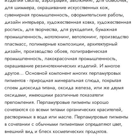
изделий смолы, аэрография, автотюнинг, для бомбочек,
полученная таким способом, особенно эффектно
для шиммера, окрашивание искусственных кож,
смотрится в прозрачной упаковке.
сувенирная промышленность, оформительские работы,
Перламутровые пигменты могут придать продукту
дизайн интерьера, художественная ковка, художественная
серебряный, золотой, металлический или «радужный»
роспись, для творчества, для рукоделия, бумажная
блеск. Это зависит от размеров частиц и их концентрации
промышленность, мототюнинг, велотюнинг, производство
в перламутровых пигментах. Использование в шампунях
пластмасс, полимерные композиции, архитектурный
перламутровых пигментов на основе слюды создает
дизайн, производство обоев, полиграфическая
эффект радуги, недостижимый при использовании
промышленность, лакокрасочная промышленность,
стеаратов. Мелкие частицы создают шелковистый и
окрашивание резинотехнических изделий. И многое
атласный эффект и непрозрачность массы. Более крупные
другое... Основной компонент многих перламутровых
частицы создают сильный блеск, искрящийся или
пигментов - природная минеральная слюда, покрытая
сверкающий эффекты. Составы получаются почти
слоем диоксида титана, оксида железа, или же двумя
прозрачными.
оксидами, имеющими различные показатели
Перламутровые пигменты часто включают в прозрачные
преломления. Перламутровые пигменты хорошо
смеси. Чем более светопроницаем состав, тем лучше
сочетаются со всеми типами органических красителей,
эффект и меньше необходимая концентрация.
растворимых в воде или масле. Перламутровые пигменты
Непрозрачные составы требуют больше пигмента,
в сочетании с обычными пигментами определяют цвет,
поскольку светорассеивание снижает перламутровый
внешний вид и блеск косметических продуктов.
блеск.