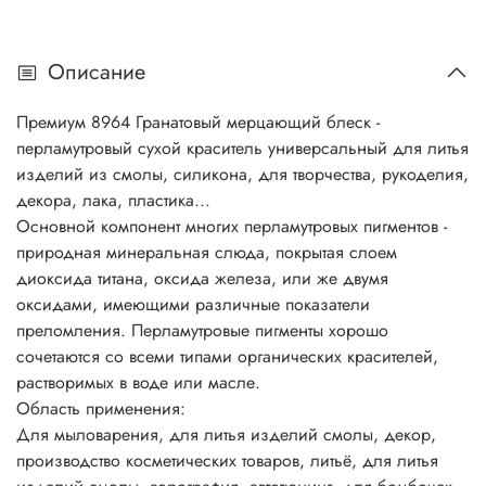
промышленность, лакокрасочная промышленность,
окрашивание резинотехнических изделий. И многое
Описание
другое... Основной компонент многих перламутровых
пигментов - природная минеральная слюда, покрытая
Премиум 8964 Гранатовый мерцающий блеск -
слоем диоксида титана, оксида железа, или же двумя
перламутровый сухой краситель универсальный
для литья
оксидами, имеющими различные показатели
изделий из смолы, силикона, для творчества, рукоделия,
преломления. Перламутровые пигменты хорошо
декора, лака, пластика...
сочетаются со всеми типами органических красителей,
Основной компонент многих перламутровых пигментов -
растворимых в воде или масле. Перламутровые пигменты
природная минеральная слюда, покрытая слоем
в сочетании с обычными пигментами определяют цвет,
диоксида титана, оксида железа, или же двумя
внешний вид и блеск косметических продуктов.
оксидами, имеющими различные показатели
Разнообразие перламутровых пигментов способствует
преломления. Перламутровые пигменты хорошо
созданию множества цветовых блестящих эффектов и
сочетаются со всеми типами органических красителей,
выразительных оттенков...
растворимых в воде или масле.
Совместное использование интерференционных цветов и
Область применения:
абсорбирующих красителей дает эффект двух тонов, когда
Для мыловарения, для литья изделий смолы, декор,
оттенок меняется в зависимости от угла зрения, например,
производство косметических товаров, литьё, для литья
розовый лак с фиолетовым блеском. Продукция,