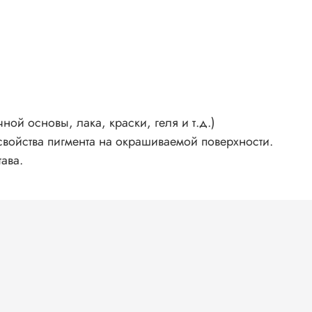
тицы
ь
ся
еси.
ньше
ной основы, лака, краски, геля и т.д.)
ют
войства пигмента на окрашиваемой поверхности.
ава.
ами;