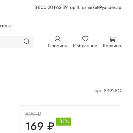
8-800-201-62-89
opttt.ru-market@yandex.ru
знеса
Профиль
Избранное
Корзина
арт.
8991-8G
899 ₽
-81%
169 ₽