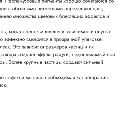
я. Перламутровые пигменты хорошо сочетаются со
ании с обычными пигментами определяют цвет,
ами
данию множества цветовых блестящих эффектов и
ами
, когда оттенок меняется в зависимости от угла
 эффектно смотрится в прозрачной упаковке.
ск. Это зависит от размеров частиц и их
е слюды создает эффект радуги, недостижимый при
ссы. Более крупные частицы создают сильный
ная
чше эффект и меньше необходимая концентрация.
ной
ск.
ый,
ит от