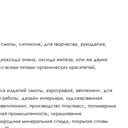
енты
лей,
смолы, силикона, для творчества, рукоделия,
для
иоксида титана, оксида железа, или же двумя
ера,
 всеми типами органических красителей,
ерные
тья изделий смолы, аэрография, автотюнинг, для
 работы, дизайн интерьера, художественная
ий.
 велотюнинг, производство пластмасс, полимерные
ровых
чная промышленность, окрашивание
ем
 природная минеральная слюда, покрытая слоем
,