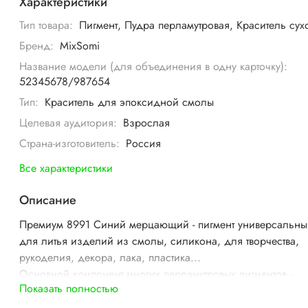
Характеристики
Тип товара:
Пигмент, Пудра перламутровая, Краситель сух
Бренд:
MixSomi
Название модели (для объединения в одну карточку):
52345678/987654
Тип:
Краситель для эпоксидной смолы
Целевая аудитория:
Взрослая
Страна-изготовитель:
Россия
Все характеристики
Описание
Премиум 8991 Синий мерцающий - пигмент универсальн
для литья изделий из смолы, силикона, для творчества,
рукоделия, декора, лака, пластика...
Основной компонент многих перламутровых пигментов -
Показать полностью
природная минеральная слюда, покрытая слоем диоксид
титана, оксида железа, или же двумя оксидами, имеющи