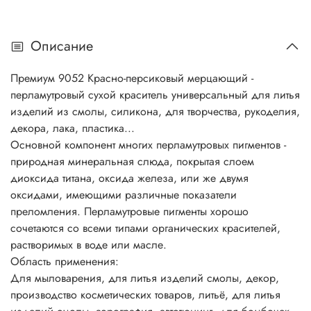
промышленность, лакокрасочная промышленность,
окрашивание резинотехнических изделий. И многое
Описание
другое... Основной компонент многих перламутровых
пигментов - природная минеральная слюда, покрытая
Премиум 9052 Красно-персиковый мерцающий -
слоем диоксида титана, оксида железа, или же двумя
перламутровый сухой краситель универсальный
для литья
оксидами, имеющими различные показатели
изделий из смолы, силикона, для творчества, рукоделия,
преломления. Перламутровые пигменты хорошо
декора, лака, пластика...
сочетаются со всеми типами органических красителей,
Основной компонент многих перламутровых пигментов -
растворимых в воде или масле. Перламутровые пигменты
природная минеральная слюда, покрытая слоем
в сочетании с обычными пигментами определяют цвет,
диоксида титана, оксида железа, или же двумя
внешний вид и блеск косметических продуктов.
оксидами, имеющими различные показатели
Разнообразие перламутровых пигментов способствует
преломления. Перламутровые пигменты хорошо
созданию множества цветовых блестящих эффектов и
сочетаются со всеми типами органических красителей,
выразительных оттенков...
растворимых в воде или масле.
Совместное использование интерференционных цветов и
Область применения:
абсорбирующих красителей дает эффект двух тонов, когда
Для мыловарения, для литья изделий смолы, декор,
оттенок меняется в зависимости от угла зрения, например,
производство косметических товаров, литьё, для литья
розовый лак с фиолетовым блеском. Продукция,