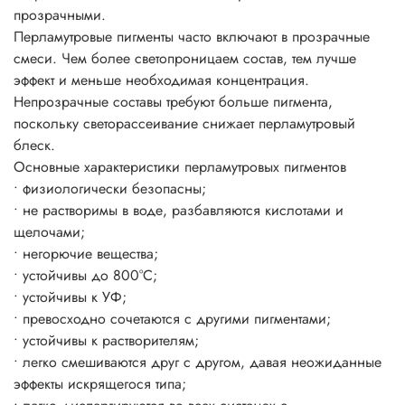
прозрачными.
пигмента на окрашиваемой поверхности.
Перламутровые пигменты часто включают в прозрачные
Блеск цвет и эффекты появляется уже при 3-5%-ном
смеси. Чем более светопроницаем состав, тем лучше
использовании пигмента от общей массы рабочего
эффект и меньше необходимая концентрация.
состава.
Непрозрачные составы требуют больше пигмента,
поскольку светорассеивание снижает перламутровый
блеск.
Основные характеристики перламутровых пигментов
• физиологически безопасны;
• не растворимы в воде, разбавляются кислотами и
щелочами;
• негорючие вещества;
• устойчивы до 800°C;
• устойчивы к УФ;
• превосходно сочетаются с другими пигментами;
• устойчивы к растворителям;
• легко смешиваются друг с другом, давая неожиданные
эффекты искрящегося типа;