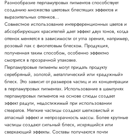
Разнообразие перламутровых пигментов способствует
Основные характеристики перламутровых пигментов
созданию множества цветовых блестящих эффектов и
• физиологически безопасны;
выразительных оттенков...
• не растворимы в воде, разбавляются кислотами и
Совместное использование интерференционных цветов и
щелочами;
абсорбирующих красителей дает эффект двух тонов, когда
• негорючие вещества;
оттенок меняется в зависимости от угла зрения, например,
• устойчивы до 800°C;
розовый лак с фиолетовым блеском. Продукция,
• устойчивы к УФ;
полученная таким способом, особенно эффектно
• превосходно сочетаются с другими пигментами;
смотрится в прозрачной упаковке.
• устойчивы к растворителям;
Перламутровые пигменты могут придать продукту
• легко смешиваются друг с другом, давая неожиданные
серебряный, золотой, металлический или «радужный»
эффекты искрящегося типа;
блеск. Это зависит от размеров частиц и их концентрации
• легко диспергируются во всех системах с
в перламутровых пигментах. Использование в шампунях
нитроцеллюлозой.
перламутровых пигментов на основе слюды создает
Рекомендации по применению:
эффект радуги, недостижимый при использовании
Соотношение для смешивания 1:10 до 3:10 по массе (на
стеаратов. Мелкие частицы создают шелковистый и
1-3 части пигмента : 10 частей бесцветной прозрачной
атласный эффект и непрозрачность массы. Более крупные
основы, лака, краски, геля и т.д.)
частицы создают сильный блеск, искрящийся или
Пропорции смешивания напрямую зависят от желаемого
сверкающий эффекты. Составы получаются почти
эффекта, насколько сильно вы желаете проявить свойства