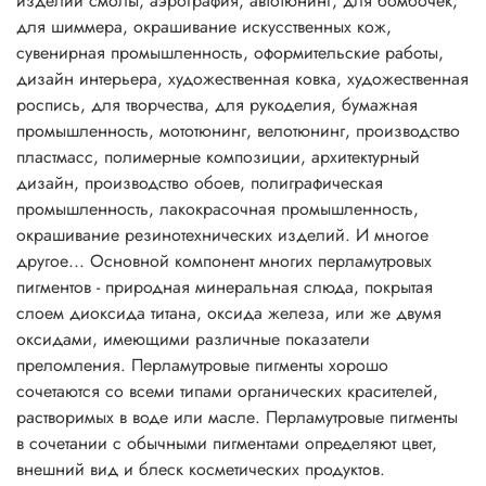
изделий смолы, аэрография, автотюнинг, для бомбочек,
полученная таким способом, особенно эффектно
для шиммера, окрашивание искусственных кож,
смотрится в прозрачной упаковке.
сувенирная промышленность, оформительские работы,
Перламутровые пигменты могут придать продукту
дизайн интерьера, художественная ковка, художественная
серебряный, золотой, металлический или «радужный»
роспись, для творчества, для рукоделия, бумажная
блеск. Это зависит от размеров частиц и их концентрации
промышленность, мототюнинг, велотюнинг, производство
в перламутровых пигментах. Использование в шампунях
пластмасс, полимерные композиции, архитектурный
перламутровых пигментов на основе слюды создает
дизайн, производство обоев, полиграфическая
эффект радуги, недостижимый при использовании
промышленность, лакокрасочная промышленность,
стеаратов. Мелкие частицы создают шелковистый и
окрашивание резинотехнических изделий. И многое
атласный эффект и непрозрачность массы. Более крупные
другое... Основной компонент многих перламутровых
частицы создают сильный блеск, искрящийся или
пигментов - природная минеральная слюда, покрытая
сверкающий эффекты. Составы получаются почти
слоем диоксида титана, оксида железа, или же двумя
прозрачными.
оксидами, имеющими различные показатели
Перламутровые пигменты часто включают в прозрачные
преломления. Перламутровые пигменты хорошо
смеси. Чем более светопроницаем состав, тем лучше
сочетаются со всеми типами органических красителей,
эффект и меньше необходимая концентрация.
растворимых в воде или масле. Перламутровые пигменты
Непрозрачные составы требуют больше пигмента,
в сочетании с обычными пигментами определяют цвет,
поскольку светорассеивание снижает перламутровый
внешний вид и блеск косметических продуктов.
блеск.