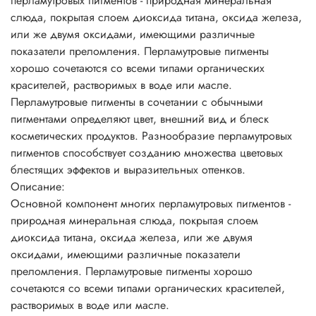
перламутровых пигментов - природная минеральная
розовый лак с фиолетовым блеском. Продукция,
слюда, покрытая слоем диоксида титана, оксида железа,
полученная таким способом, особенно эффектно
или же двумя оксидами, имеющими различные
смотрится в прозрачной упаковке.
показатели преломления. Перламутровые пигменты
Перламутровые пигменты могут придать продукту
хорошо сочетаются со всеми типами органических
серебряный, золотой, металлический или «радужный»
красителей, растворимых в воде или масле.
блеск. Это зависит от размеров частиц и их концентрации
Перламутровые пигменты в сочетании с обычными
в перламутровых пигментах. Использование в шампунях
пигментами определяют цвет, внешний вид и блеск
перламутровых пигментов на основе слюды создает
косметических продуктов. Разнообразие перламутровых
эффект радуги, недостижимый при использовании
пигментов способствует созданию множества цветовых
стеаратов. Мелкие частицы создают шелковистый и
блестящих эффектов и выразительных оттенков.
атласный эффект и непрозрачность массы. Более крупные
Описание:
частицы создают сильный блеск, искрящийся или
Основной компонент многих перламутровых пигментов -
сверкающий эффекты. Составы получаются почти
природная минеральная слюда, покрытая слоем
прозрачными.
диоксида титана, оксида железа, или же двумя
Перламутровые пигменты часто включают в прозрачные
оксидами, имеющими различные показатели
смеси. Чем более светопроницаем состав, тем лучше
преломления. Перламутровые пигменты хорошо
эффект и меньше необходимая концентрация.
сочетаются со всеми типами органических красителей,
Непрозрачные составы требуют больше пигмента,
растворимых в воде или масле.
поскольку светорассеивание снижает перламутровый