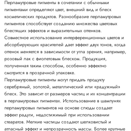
Перламутровые пигменты в сочетании с обычными
блеск.
пигментами определяют цвет, внешний вид и блеск
Основные характеристики перламутровых пигментов
косметических продуктов. Разнообразие перламутровых
• физиологически безопасны;
пигментов способствует созданию множества цветовых
• не растворимы в воде, разбавляются кислотами и
блестящих эффектов и выразительных оттенков.
щелочами;
Совместное использование интерференционных цветов и
• негорючие вещества;
абсорбирующих красителей дает эффект двух тонов, когда
• устойчивы до 800°C;
оттенок меняется в зависимости от угла зрения, например,
• устойчивы к УФ;
розовый лак с фиолетовым блеском. Продукция,
• превосходно сочетаются с другими пигментами;
полученная таким способом, особенно эффектно
• устойчивы к растворителям;
смотрится в прозрачной упаковке.
• легко смешиваются друг с другом, давая неожиданные
Перламутровые пигменты могут придать продукту
эффекты искрящегося типа;
серебряный, золотой, металлический или «радужный»
• легко диспергируются во всех системах с
блеск. Это зависит от размеров частиц и их концентрации
нитроцеллюлозой.
в перламутровых пигментах. Использование в шампунях
Рекомендации по применению:
перламутровых пигментов на основе слюды создает
Соотношение для смешивания 1:10 до 3:10 по массе (на
эффект радуги, недостижимый при использовании
1-3 части пигмента : 10 частей бесцветной прозрачной
стеаратов. Мелкие частицы создают шелковистый и
основы, лака, краски, геля и т.д.)
атласный эффект и непрозрачность массы. Более крупные