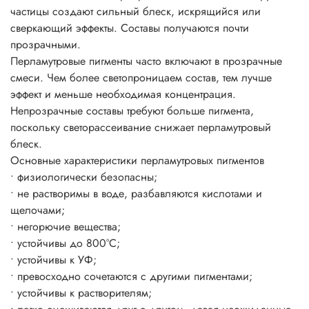
Пропорции смешивания напрямую зависят от желаемого
частицы создают сильный блеск, искрящийся или
эффекта, насколько сильно вы желаете проявить свойства
сверкающий эффекты. Составы получаются почти
пигмента на окрашиваемой поверхности.
прозрачными.
Блеск цвет и эффекты появляется уже при 3-5%-ном
Перламутровые пигменты часто включают в прозрачные
использовании пигмента от общей массы рабочего
смеси. Чем более светопроницаем состав, тем лучше
состава.
эффект и меньше необходимая концентрация.
Непрозрачные составы требуют больше пигмента,
поскольку светорассеивание снижает перламутровый
блеск.
Основные характеристики перламутровых пигментов
• физиологически безопасны;
• не растворимы в воде, разбавляются кислотами и
щелочами;
• негорючие вещества;
• устойчивы до 800°C;
• устойчивы к УФ;
• превосходно сочетаются с другими пигментами;
• устойчивы к растворителям;