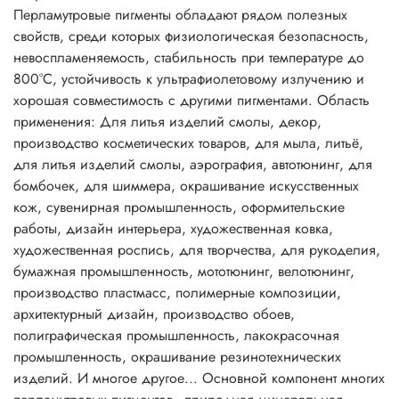
косметических продуктов. Разнообразие перламутровых
Перламутровые пигменты обладают рядом полезных
пигментов способствует созданию множества цветовых
свойств, среди которых физиологическая безопасность,
блестящих эффектов и выразительных оттенков.
невоспламеняемость, стабильность при температуре до
Описание:
800°C, устойчивость к ультрафиолетовому излучению и
Основной компонент многих перламутровых пигментов -
хорошая совместимость с другими пигментами. Область
природная минеральная слюда, покрытая слоем
применения: Для литья изделий смолы, декор,
диоксида титана, оксида железа, или же двумя
производство косметических товаров, для мыла, литьё,
оксидами, имеющими различные показатели
для литья изделий смолы, аэрография, автотюнинг, для
преломления. Перламутровые пигменты хорошо
бомбочек, для шиммера, окрашивание искусственных
сочетаются со всеми типами органических красителей,
кож, сувенирная промышленность, оформительские
растворимых в воде или масле.
работы, дизайн интерьера, художественная ковка,
Перламутровые пигменты в сочетании с обычными
художественная роспись, для творчества, для рукоделия,
пигментами определяют цвет, внешний вид и блеск
бумажная промышленность, мототюнинг, велотюнинг,
косметических продуктов. Разнообразие перламутровых
производство пластмасс, полимерные композиции,
пигментов способствует созданию множества цветовых
архитектурный дизайн, производство обоев,
блестящих эффектов и выразительных оттенков.
полиграфическая промышленность, лакокрасочная
Совместное использование интерференционных цветов и
промышленность, окрашивание резинотехнических
абсорбирующих красителей дает эффект двух тонов, когда
изделий. И многое другое... Основной компонент многих
оттенок меняется в зависимости от угла зрения, например,