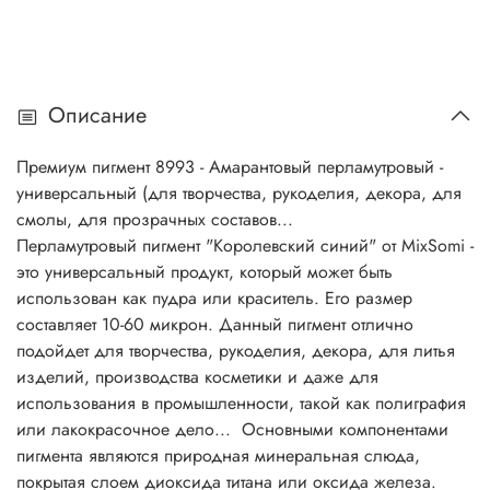
бомбочек, для шиммера, окрашивание искусственных
кож, сувенирная промышленность, оформительские
работы, дизайн интерьера, художественная ковка,
художественная роспись, для творчества, для рукоделия,
Описание
бумажная промышленность, мототюнинг, велотюнинг,
производство пластмасс, полимерные композиции,
Премиум пигмент
8993 - Амарантовый
перламутровый -
архитектурный дизайн, производство обоев,
универсальный (для творчества, рукоделия, декора, для
полиграфическая промышленность, лакокрасочная
смолы, для прозрачных составов...
промышленность, окрашивание резинотехнических
Перламутровый пигмент "Королевский синий" от MixSomi -
изделий. И многое другое... Основной компонент многих
это универсальный продукт, который может быть
перламутровых пигментов - природная минеральная
использован как пудра или краситель. Его размер
слюда, покрытая слоем диоксида титана, оксида железа,
составляет 10-60 микрон. Данный пигмент отлично
или же двумя оксидами, имеющими различные
подойдет для творчества, рукоделия, декора, для литья
показатели преломления. Перламутровые пигменты
изделий, производства косметики и даже для
хорошо сочетаются со всеми типами органических
использования в промышленности, такой как полиграфия
красителей, растворимых в воде или масле.
или лакокрасочное дело... Основными компонентами
Перламутровые пигменты в сочетании с обычными
пигмента являются природная минеральная слюда,
пигментами определяют цвет, внешний вид и блеск
покрытая слоем диоксида титана или оксида железа.