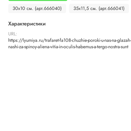
30х10 см. (арт.666040)
35х11,5 см. (арт.666041)
Характеристики
URL:
https://lyumiya.ru/trafaret-fa108-chuzhie-poroki-u-nas-na-glazah
nashi-za-spinoy-aliena-vitia-in-oculis-habemus-a-tergo-nostra-sunt