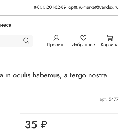
8-800-201-62-89
opttt.ru-market@yandex.ru
знеса
Профиль
Избранное
Корзина
 in oculis habemus, а tergo nostra
арт.
5477
35 ₽